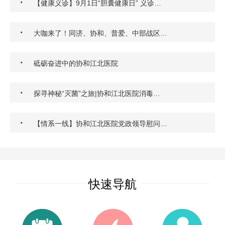
·
【健康义诊】9月1日“胆囊健康日” 义诊…
·
大咖来了！同济、协和、普爱、中部战区…
·
砥砺奋进中的协和江北医院
·
探寻神秘“灭菌”之旅|协和江北医院消毒…
·
【情系一线】协和江北医院党政领导慰问…
快速导航