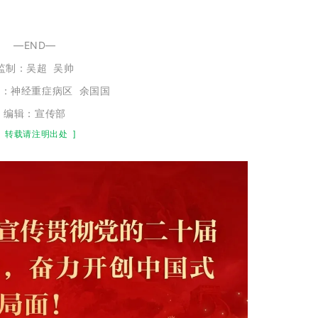
—END—
监制：
吴超
吴帅
源：
神经重症病区 余国国
编辑：宣传部
转载请注明出处
]