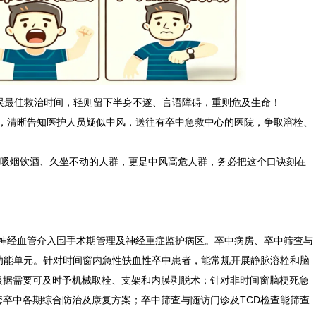
误最佳救治时间，轻则留下半身不遂、言语障碍，重则危及生命！
，清晰告知医护人员疑似中风，送往有卒中急救中心的医院，争取溶栓、
吸烟饮酒、久坐不动的人群，更是中风高危人群，务必把这个口诀刻在
神经血管介入围手术期管理及神经重症监护病区。卒中病房、卒中筛查与
功能单元。针对时间窗内急性缺血性卒中患者，能常规开展静脉溶栓和脑
根据需要可及时予机械取栓、支架和内膜剥脱术；针对非时间窗脑梗死急
卒中各期综合防治及康复方案；卒中筛查与随访门诊及TCD检查能筛查