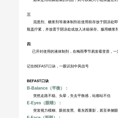
三
混悬剂、糖浆剂等液体制剂在使用前存放于阴凉处即
瓶盖拧紧，并放置于阴凉处或放入冰箱保存。服用糖浆
四
已开封使用的液体制剂，在梅雨季节易发霉变质，一
记住BEFAST口诀，一眼识别中风信号
BEFAST口诀
B-Balance（平衡）：
突然走路不稳、头晕，失去平衡感，站都站不住
E-Eyes（眼睛）：
突发视力模糊、眼前发黑、看东西重影，甚至单侧眼
F-Face（面部）：