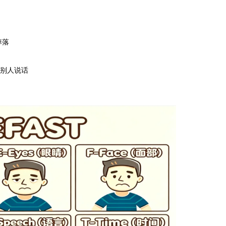
掉落
别人说话
！