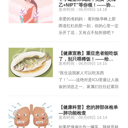
乙+NIPT”等你领！——协…
发布时间：06月09日 14:18
亲爱的准妈妈： 看到验孕棒上那
两道红杠的那一刻，你的心里一定
乐开了花，又有点不知所措吧？
别担心，从今天起，你不再是一个
人…
【健康宣教】重症患者能吃饭
了，别只喂稀饭！——给…
发布时间：06月09日 14:15
“医生说我家人可以吃东西
了！”——这绝对是ICU里最让人振
奋的消息之一。家属们往往赶紧回
家熬粥、煮烂面条，觉得这样“好
消化…
【健康科普】您的肺部体检单
—肺功能检查
发布时间：06月09日 14:14
如果把身体比作一辆车，肺就是核