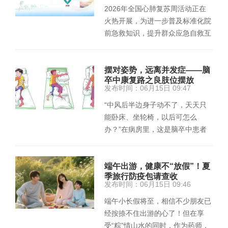
2026年全国心肺复苏周活动正在
火热开展，为进一步普及标准化院
前急救知识，提升群众应急自救互
救能力，破除错误急救认知，守护
群…
摆对姿势，远离并发症——脑
卒中康复路之良肢位摆放
发布时间：06月15日 09:47
“中风后半边身子动不了，天天只
能卧床、坐轮椅，以后可怎么
办？”在病房里，这是脑卒中患者
及家属最常流露的无奈与焦虑。很
多家…
端午出游，健康不“放假”！夏
季旅行防疫包请查收
发布时间：06月15日 09:46
端午小长假将至，相信不少朋友已
经按捺不住出游的心了！但在享
受“粽”情山水的同时，作为药师，