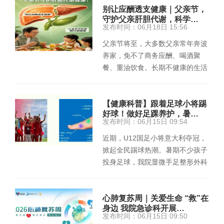
别让应酬透支健康｜父亲节，
守护父亲肝胆代谢，科学…
发布时间：06月18日 15:56
父亲节将至，大多数父亲常年奔波
养家，免不了商务应酬、喝酒聚
餐、重油饮食。长期不健康的生活
习惯，最先冲击的就是肝脏，脂…
【健康科普】跟着足球小将踢
好球！做好足踝养护，暑…
发布时间：06月15日 09:54
近期，U12国足小将意大利夺冠，
掀起全民踢球热潮。暑期不少孩子
投身足球，我院显微手足整形外科
奉上全年龄段足踝养护指南，大
小…
心肺复苏周｜关爱生命 “救”在
身边 我院急诊科开展…
发布时间：06月15日 09:50