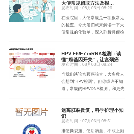
大便常规留取方法及报…
发布时间：08月03日 08:26
在医院里，大便常规是一项很常见
的检查。今天咱们就来解读一下大
便常规的化验单，深入剖析粪便检
查的重要性，并探讨如何确保检
验…
HPV E6/E7 mRNA检测：读
懂“癌基因开关”，让宫颈癌…
发布时间：08月03日 08:24
当我们谈论宫颈癌筛查，大多数人
会想到“HPV检测”。但你或许不知
道，常规的HPVDNA检测，和更先
进的“HPV E6/E7 mRNA基因分型
检测…
远离肛裂反复，科学护理小知
识
发布时间：07月06日 08:51
排便撕裂痛、便后滴血、不敢上厕