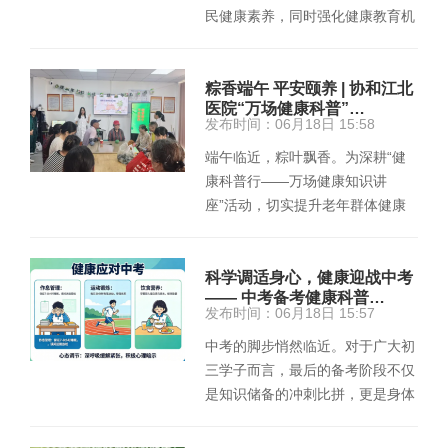
民健康素养，同时强化健康教育机
构业务能力，提高医疗机构健康
科…
粽香端午 平安颐养 | 协和江北
医院“万场健康科普”…
发布时间：06月18日 15:58
端午临近，粽叶飘香。为深耕“健
康科普行——万场健康知识讲
座”活动，切实提升老年群体健康
素养与应急救护能力，近日，协和
江北…
科学调适身心，健康迎战中考
—— 中考备考健康科普…
发布时间：06月18日 15:57
中考的脚步悄然临近。对于广大初
三学子而言，最后的备考阶段不仅
是知识储备的冲刺比拼，更是身体
素质与心理状态的综合较量。长
时…