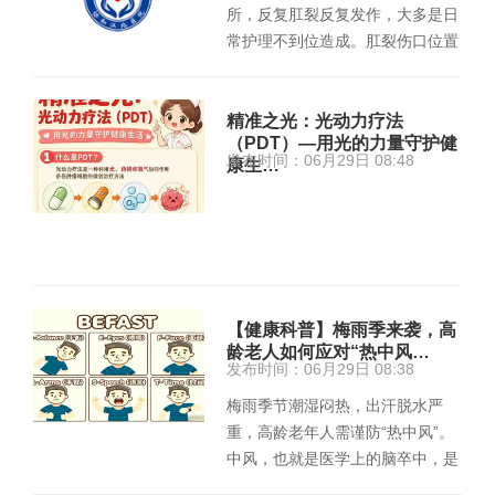
所，反复肛裂反复发作，大多是日
常护理不到位造成。肛裂伤口位置
特殊，粪便刺激、清洁不当、大
便…
精准之光：光动力疗法
（PDT）—用光的力量守护健
发布时间：06月29日 08:48
康生…
【健康科普】梅雨季来袭，高
龄老人如何应对“热中风…
发布时间：06月29日 08:38
梅雨季节潮湿闷热，出汗脱水严
重，高龄老年人需谨防“热中风”。
中风，也就是医学上的脑卒中，是
突发性的脑部血管疾病，发…