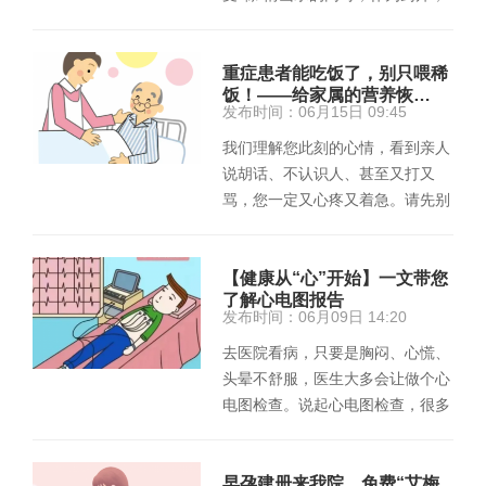
我必须提醒大家：夏季高温湿热，
…
重症患者能吃饭了，别只喂稀
饭！——给家属的营养恢…
发布时间：06月15日 09:45
我们理解您此刻的心情，看到亲人
说胡话、不认识人、甚至又打又
骂，您一定又心疼又着急。请先别
慌，也别怪护士，这不是病情恶
化，…
【健康从“心”开始】一文带您
了解心电图报告
发布时间：06月09日 14:20
去医院看病，只要是胸闷、心慌、
头晕不舒服，医生大多会让做个心
电图检查。说起心电图检查，很多
人都做过，但做完检查拿到心电
图…
早孕建册来我院，免费“艾梅