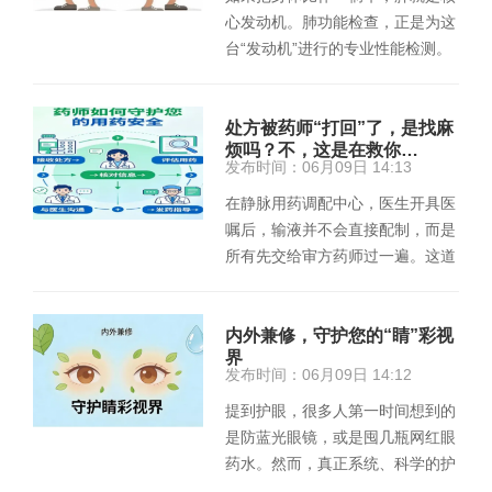
心发动机。肺功能检查，正是为这
台“发动机”进行的专业性能检测。
它不拍片子、无辐射，通过简单…
处方被药师“打回”了，是找麻
烦吗？不，这是在救你…
发布时间：06月09日 14:13
在静脉用药调配中心，医生开具医
嘱后，输液并不会直接配制，而是
所有先交给审方药师过一遍。这道
环节听起来不起眼，实际上相当
重…
内外兼修，守护您的“睛”彩视
界
发布时间：06月09日 14:12
提到护眼，很多人第一时间想到的
是防蓝光眼镜，或是囤几瓶网红眼
药水。然而，真正系统、科学的护
眼策略，应当从外护与内养两个