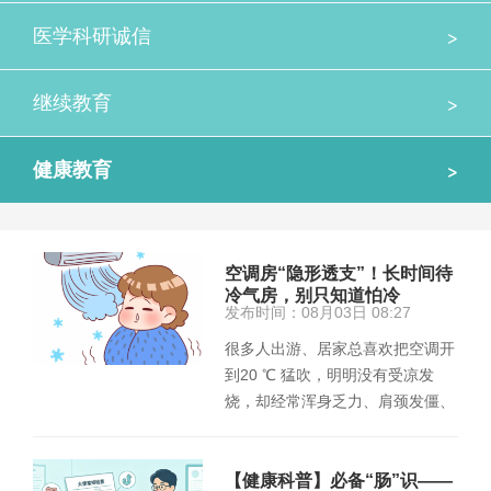
>
医学科研诚信
>
继续教育
>
健康教育
空调房“隐形透支”！长时间待
冷气房，别只知道怕冷
发布时间：08月03日 08:27
很多人出游、居家总喜欢把空调开
到20 ℃ 猛吹，明明没有受凉发
烧，却经常浑身乏力、肩颈发僵、
肠胃隐隐不舒服。别简单归为“没
休…
【健康科普】必备“肠”识——