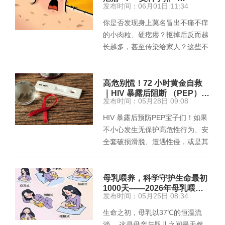
发布时间：06月01日 11:34
你是否发现身上莫名冒出不痛不痒
的小肉粒、硬疙瘩？抠掉后反而越
长越多，甚至传染给家人？这些不
起眼的赘生物，很可能是疣。拖
延…
高危别慌！72 小时黄金自救
｜HIV 暴露后阻断 （PEP）…
发布时间：05月28日 09:08
HIV 暴露后预防PEP宝子们！如果
不小心发生无保护高危性行为、安
全套破损滑脱、遭遇性侵，或是其
他 HIV 暴露风险，先别崩溃摆烂
—…
母乳喂养，科学守护生命最初
1000天——2026年母乳喂…
发布时间：05月25日 08:34
生命之初，母乳以37℃的恒温流
淌。 这是母亲与婴儿之间最天然