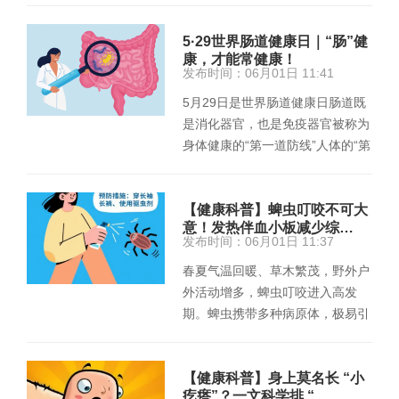
维…
5·29世界肠道健康日｜“肠”健
康，才能常健康！
发布时间：06月01日 11:41
5月29日是世界肠道健康日肠道既
是消化器官，也是免疫器官被称为
身体健康的“第一道防线”人体的“第
二大脑”随着外部环境的丰富与…
【健康科普】蜱虫叮咬不可大
意！发热伴血小板减少综…
发布时间：06月01日 11:37
春夏气温回暖、草木繁茂，野外户
外活动增多，蜱虫叮咬进入高发
期。蜱虫携带多种病原体，极易引
发发热伴血小板减少综合征，病情
凶…
【健康科普】身上莫名长 “小
疙瘩”？一文科学排 “…