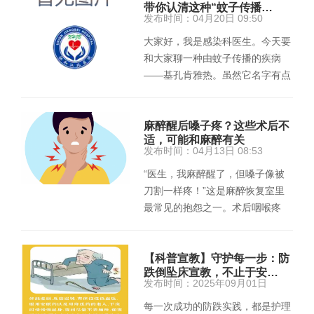
带你认清这种“蚊子传播…
发布时间：04月20日 09:50
大家好，我是感染科医生。今天要
和大家聊一种由蚊子传播的疾病
——基孔肯雅热。虽然它名字有点
特别，但在热带、亚热带地区并不
少…
麻醉醒后嗓子疼？这些术后不
适，可能和麻醉有关
发布时间：04月13日 08:53
“医生，我麻醉醒了，但嗓子像被
刀割一样疼！”这是麻醉恢复室里
最常见的抱怨之一。术后咽喉疼
痛、声音嘶哑、吞咽困难......这
些…
【科普宣教】守护每一步：防
跌倒坠床宣教，不止于安…
发布时间：2025年09月01日
每一次成功的防跌实践，都是护理