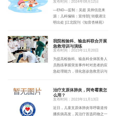
发布时间：2024年08月12日
—END—监制：吴超 吴帅信息来
源：儿科编辑：宣传部[ 转载请注
明出处 ]江北院刊《知音杏林苑》
第11期《知音杏林苑》第12期
《…
我院检验科、输血科联合开展
急救培训与演练
发布时间：2023年11月20日
为提高检验科、输血科全体医务人
员熟练掌握突发事件时对患者的应
急处理能力，强化急诊急救意识与
规范救治流程，最大限度地降低
患…
治疗支原体肺炎，阿奇霉素怎
么用？
发布时间：2023年11月13日
近日，儿童支原体肺炎等呼吸道传
播疾病高发，其治疗首选药物之一