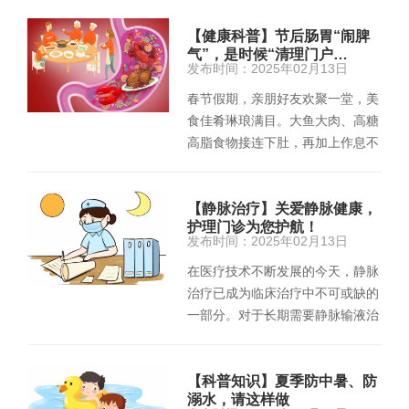
【健康科普】节后肠胃“闹脾
气”，是时候“清理门户…
发布时间：2025年02月13日
春节假期，亲朋好友欢聚一堂，美
食佳肴琳琅满目。大鱼大肉、高糖
高脂食物接连下肚，再加上作息不
规律，节后不少人都遭遇了肠
胃“…
【静脉治疗】关爱静脉健康，
护理门诊为您护航！
发布时间：2025年02月13日
在医疗技术不断发展的今天，静脉
治疗已成为临床治疗中不可或缺的
一部分。对于长期需要静脉输液治
疗的患者来说，选择一种安…
【科普知识】夏季防中暑、防
溺水，请这样做