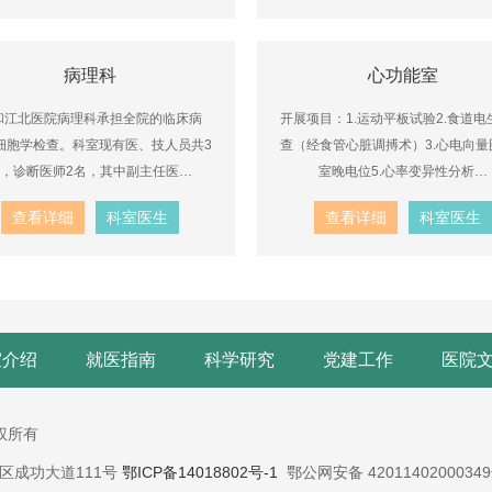
病理科
心功能室
和江北医院病理科承担全院的临床病
开展项目：1.运动平板试验2.食道电
细胞学检查。科室现有医、技人员共3
查（经食管心脏调搏术）3.心电向量图
，诊断医师2名，其中副主任医…
室晚电位5.心率变异性分析…
查看详细
科室医生
查看详细
科室医生
室介绍
就医指南
科学研究
党建工作
医院
版权所有
蔡甸区成功大道111号
鄂ICP备14018802号-1
鄂公网安备 4201140200034