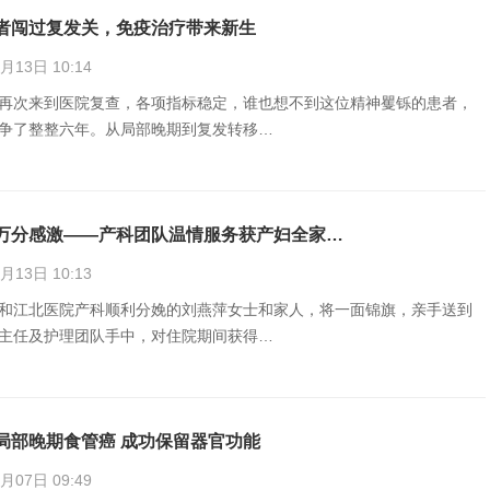
者闯过复发关，免疫治疗带来新生
13日 10:14
再次来到医院复查，各项指标稳定，谁也想不到这位精神矍铄的患者，
争了整整六年。从局部晚期到复发转移…
万分感激——产科团队温情服务获产妇全家…
13日 10:13
和江北医院产科顺利分娩的刘燕萍女士和家人，将一面锦旗，亲手送到
主任及护理团队手中，对住院期间获得…
局部晚期食管癌 成功保留器官功能
07日 09:49