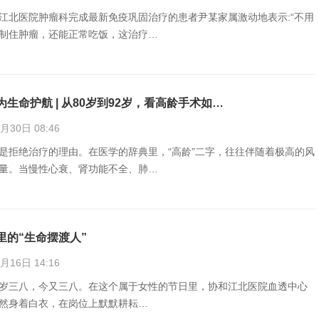
江北医院肿瘤科完成最新免疫巩固治疗的患者尹某家属激动地表示:“不用
制住肿瘤，还能正常吃饭，这治疗…
生命护航 | 从80岁到92岁，看高龄手术如…
30日 08:46
是拒绝治疗的理由。在医学的辞典里，“高龄”二字，往往伴随着极高的风
量。当慢性心衰、肾功能不全、肺…
里的“生命摆渡人”
16日 14:16
岁三八，今又三八。在这个属于女性的节日里，协和江北医院血透中心
然身着白衣，在岗位上默默耕耘…