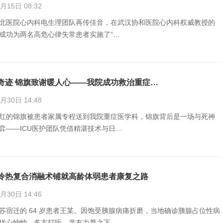
15日 08:32
北医院心内科电生理团队再传佳音，在武汉协和医院心内科权威教授的
成功为两名高危心律失常患者实施了“…
奇迹 锦旗致谢暖人心——我院成功救治重症…
30日 14:48
红的锦旗被患者家属专程送到我院重症医学科，锦旗背后是一场与死神
弈——ICU医护团队凭借精湛技术与日…
冷热复合消融术铺就高龄体弱患者康复之路
30日 14:46
苏宿迁的 64 岁患者王某。因饱受胰腺病痛折磨，当地确诊胰腺占位性病
忧心忡忡。多方打听、亲友力荐之下…