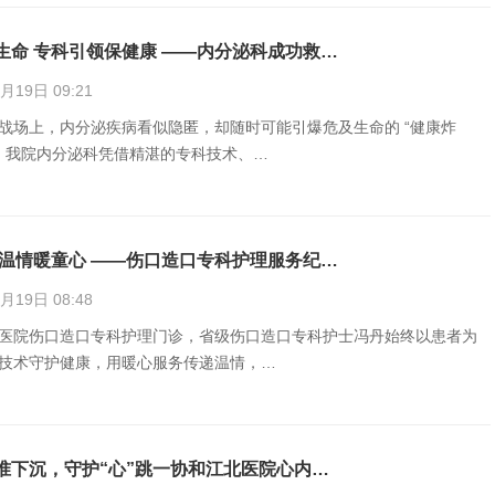
生命 专科引领保健康 ——内分泌科成功救…
19日 09:21
战场上，内分泌疾病看似隐匿，却随时可能引爆危及生命的 “健康炸
日，我院内分泌科凭借精湛的专科技术、…
 温情暖童心 ——伤口造口专科护理服务纪…
19日 08:48
医院伤口造口专科护理门诊，省级伤口造口专科护士冯丹始终以患者为
技术守护健康，用暖心服务传递温情，…
准下沉，守护“心”跳一协和江北医院心内…