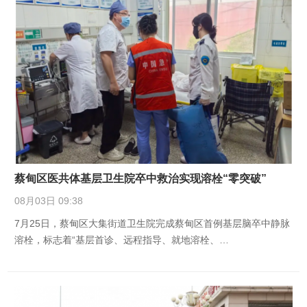
蔡甸区医共体基层卫生院卒中救治实现溶栓“零突破”
08月03日 09:38
7月25日，蔡甸区大集街道卫生院完成蔡甸区首例基层脑卒中静脉
溶栓，标志着“基层首诊、远程指导、就地溶栓、…