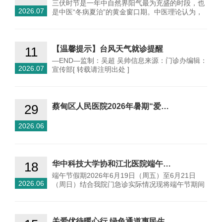
三伏时节是一年中自然界阳气最为充盛的时段，也
2026.07
是中医“冬病夏治”的黄金窗口期。中医理论认为，
此时人体腠…
11
【温馨提示】台风天气就诊提醒
—END—监制：吴超 吴帅信息来源：门诊办编辑：
2026.07
宣传部[ 转载请注明出处 ]
29
蔡甸区人民医院2026年暑期“爱…
2026.06
18
华中科技大学协和江北医院端午…
端午节假期2026年6月19日（周五）至6月21日
2026.06
（周日）结合我院门急诊实际情况现将端午节期间
门急诊值班安排相…
关爱优待暖心行 绿色通道惠民生…