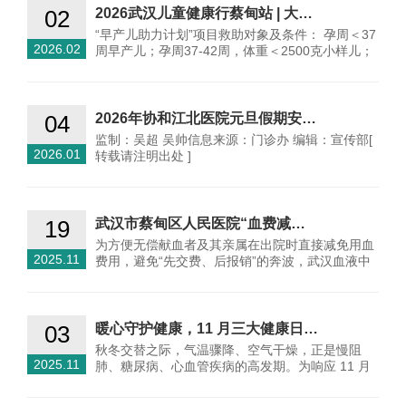
02
2026武汉儿童健康行蔡甸站 | 大…
“早产儿助力计划”项目救助对象及条件： 孕周＜37
2026.02
周早产儿；孕周37-42周，体重＜2500克小样儿；
出生后1年内…
04
2026年协和江北医院元旦假期安…
监制：吴超 吴帅信息来源：门诊办 编辑：宣传部[
2026.01
转载请注明出处 ]
19
武汉市蔡甸区人民医院“血费减…
为方便无偿献血者及其亲属在出院时直接减免用血
2025.11
费用，避免“先交费、后报销”的奔波，武汉血液中
心联…
03
暖心守护健康，11 月三大健康日…
秋冬交替之际，气温骤降、空气干燥，正是慢阻
2025.11
肺、糖尿病、心血管疾病的高发期。为响应 11 月
多个重要…