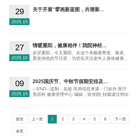
29
关于开展“擘画新蓝图，共谱新…
2025.10
27
情暖重阳，健康相伴！我院神经…
岁岁重阳，今又重阳。在这个承载着尊老、敬老、
2025.10
爱老传统的节日里，为切实关注老年人身体健康，
提升老…
09
2025国庆节、中秋节假期安排及…
—END—监制：吴超 吴帅信息来源：门诊办 医疗
2025.10
美容科 健康管理中心 编辑：宣传部[ 转载请注明出
处 ]…
首页
上一页
1
2
3
4
5
6
下一页
末页