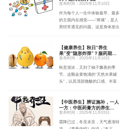
发布时间：2025年11月10日
作为每个人一生中体验最早、最多
的主观内在感觉——“疼痛”，是人
类经常遇见的问题。这是身体发出
的 “警示信号”，可能源…
【健康养生】秋日“养生
果”变“隐形炸弹”？服药期…
发布时间：2025年11月10日
秋意渐浓，又到了柚子飘香的季
节。这颗金黄饱满的“天然水果罐
头”，以其清甜微酸的口感、丰富
的维生素C含量，赢得了无数人…
【中医养生】辨证施补，一人
一方：中医药膏方的养生…
发布时间：2025年11月03日
霜降已过，冬至未至，天气逐渐转
凉。《黄帝内经》中说：“冬三