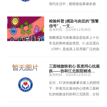
现代生活中，眼睛面临着诸多挑
战。 长时间盯着电子屏…
检验科普 |感染与炎症的"预警
信号"，一文…
发布时间：2025年12月08日
细菌感染与病毒感染是临床上十分
常见的两种感染类型。C-反应蛋白
（CRP）是临床上应用最广泛的急
性时相反应蛋白，因此，每当…
三面锦旗映初心 医患同心抗顽
疾——协和江北医院精准…
发布时间：2025年12月01日
近日，67岁的杨爹爹在家人的陪同
下，怀着无比激动的心情将三面鲜
红的锦旗送到协和江北医院，分别
赠予普外科钱祝银教授团队…