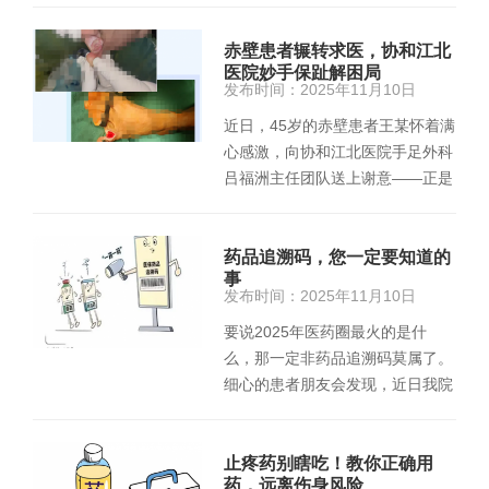
赤壁患者辗转求医，协和江北
医院妙手保趾解困局
发布时间：2025年11月10日
近日，45岁的赤壁患者王某怀着满
心感激，向协和江北医院手足外科
吕福洲主任团队送上谢意——正是
这支专业团队，为他守住了…
药品追溯码，您一定要知道的
事
发布时间：2025年11月10日
要说2025年医药圈最火的是什
么，那一定非药品追溯码莫属了。
细心的患者朋友会发现，近日我院
门诊药房取药步骤发生了一些变…
止疼药别瞎吃！教你正确用
药，远离伤身风险