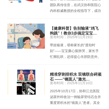
团队再传佳音，在武汉协和医院心
内科权威教授的全程指导下，成功
为两名高龄心律失常患者实…
【健康科普】告别输液“鸡飞
狗跳”！教你3步搞定宝宝…
发布时间：2025年11月19日
带娃输液，堪称家长的“渡劫时
刻”——宝宝撕心裂肺哭，家长手
忙脚乱哄，还得提心吊胆防意外。
其实输液不可怕，抓好输液前…
精准穿刺排积水 双镜联合碎顽
石 ——“镜面人”激光…
发布时间：2025年11月10日
2025年10月17日，协和江北医院
泌尿外科收治一例输尿管结石合并
重度肾积水的“镜面人”患者。其全
脏器反位，给手术带来了极…