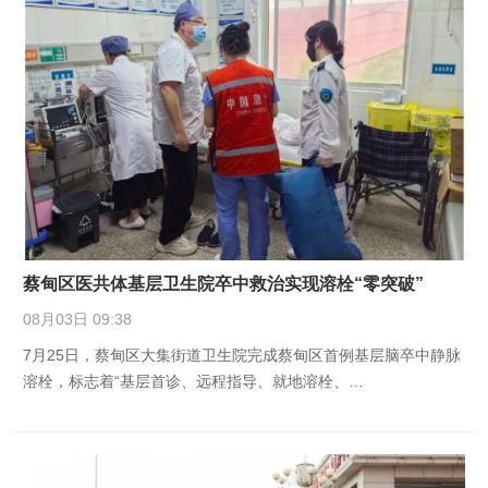
蔡甸区医共体基层卫生院卒中救治实现溶栓“零突破”
08月03日 09:38
7月25日，蔡甸区大集街道卫生院完成蔡甸区首例基层脑卒中静脉
溶栓，标志着“基层首诊、远程指导、就地溶栓、…