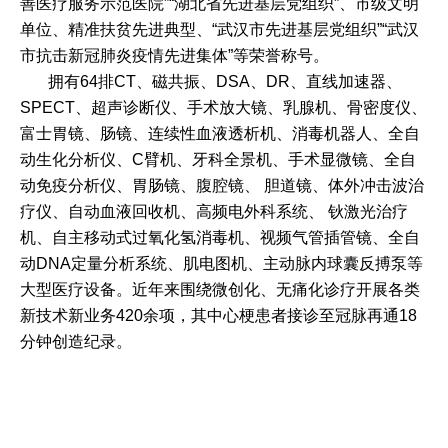
善医疗服务示范医院”“湖北省先进基层党组织”、市级文明
单位、精准扶贫先进典型、“武汉市先进基层党组织”“武汉
市抗击新冠肺炎疫情先进集体”等
荣誉称号
。
拥有64排CT、磁共振、DSA、DR、直线加速器、
SPECT、超声诊断仪、手术放大镜、乳腺机、骨密度仪、
富士胃镜、肠镜、连续性血液透析机、消毒机器人、全自
动生化分析仪、C臂机、牙科全景机、手术显微镜、全自
动免疫分析仪、胃肠镜、腹腔镜、 胆道镜、体外冲击波治
疗仪、自动血液回收机、高频电外科系统、 钬激光治疗
机、自主移动式过氧化氢消毒机、视频气管插管镜、全自
动DNA定量分析系统、肌电图机、主动脉内球囊反搏泵等
大型医疗设备。近年来围绕微创化、无痛化诊疗开展各类
新技术新业务420余项，其中心梗患者接诊至冠脉再通18
分钟创造纪录。