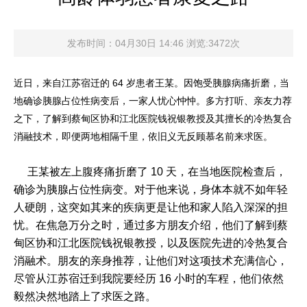
发布时间：04月30日 14:46 浏览:3472次
近日，
来自江苏宿迁的 64 岁患者王某。因饱受胰腺病痛折磨，当
地确诊胰腺占位性病变后，一家人忧心忡忡。多方打听、亲友力荐
之下，
了解到蔡甸区协和江北医院钱祝银教授
及其擅长的冷热复合
消融技术，即便两地相隔千里，依旧义无反顾慕名前来求医。
王某被左上腹疼痛折磨了 10 天，在当地医院检查后，
确诊为胰腺占位性病变。对于他来说，身体本就不如年轻
人硬朗，这突如其来的疾病更是让他和家人陷入深深的担
忧。在焦急万分之时，通过多方朋友介绍，他们了解到蔡
甸区协和江北医院钱祝银教授，以及医院先进的冷热复合
消融术。朋友的亲身推荐，让他们对这项技术充满信心，
尽管从江苏宿迁到我院要经历 16 小时的车程，他们依然
毅然决然地踏上了求医之路。