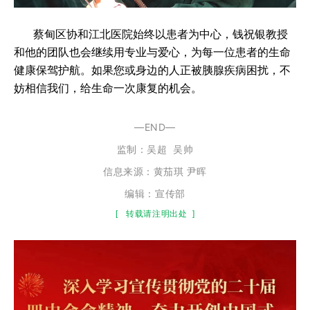
蔡甸区协和江北医院始终以患者为中心，钱祝银教授
和他的团队也会继续用专业与爱心，为每一位患者的生命
健康保驾护航。如果您或身边的人正被胰腺疾病困扰，不
妨相信我们，给生命一次康复的机会。
—END—
监制：
吴超
吴帅
信息来源：黄茄琪
尹晖
编辑：宣传部
[
转载请注明出处
]