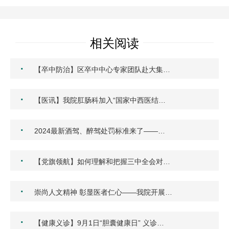
相关阅读
·
【卒中防治】区卒中中心专家团队赴大集…
·
【医讯】我院肛肠科加入“国家中西医结…
·
2024最新酒驾、醉驾处罚标准来了——…
·
【党旗领航】如何理解和把握三中全会对…
·
崇尚人文精神 彰显医者仁心——我院开展…
·
【健康义诊】9月1日“胆囊健康日” 义诊…