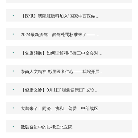
·
【医讯】我院肛肠科加入“国家中西医结…
·
2024最新酒驾、醉驾处罚标准来了——…
·
【党旗领航】如何理解和把握三中全会对…
·
崇尚人文精神 彰显医者仁心——我院开展…
·
【健康义诊】9月1日“胆囊健康日” 义诊…
·
大咖来了！同济、协和、普爱、中部战区…
·
砥砺奋进中的协和江北医院