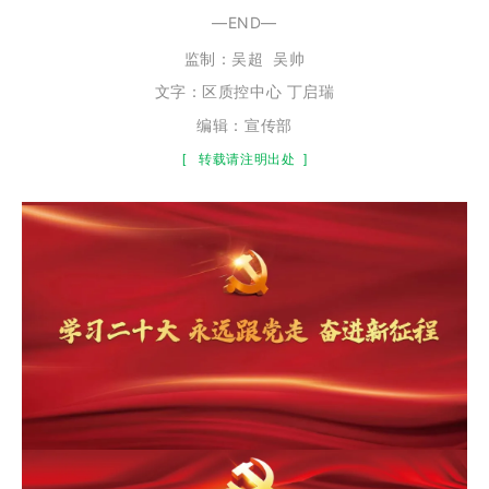
—END—
监制：
吴超
吴帅
文字：
区质控中心 丁启瑞
编辑：宣传部
[
转载请注明出处
]