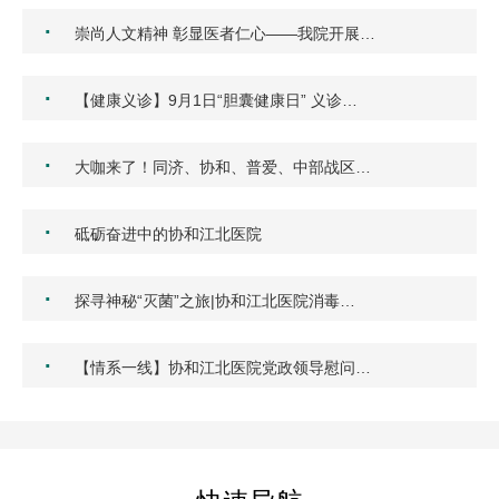
·
崇尚人文精神 彰显医者仁心——我院开展…
·
【健康义诊】9月1日“胆囊健康日” 义诊…
·
大咖来了！同济、协和、普爱、中部战区…
·
砥砺奋进中的协和江北医院
·
探寻神秘“灭菌”之旅|协和江北医院消毒…
·
【情系一线】协和江北医院党政领导慰问…