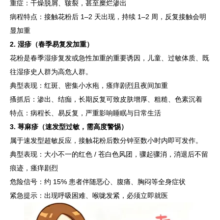
重症：干燥脱屑、皲裂，甚至糜烂渗出
病程特点：接触花粉后 1–2 天出现，持续 1–2 周，反复接触会明
显加重
2. 湿疹（春季易复发加重）
花粉是春季湿疹复发或急性加重的重要诱因，儿童、过敏体质、既
往湿疹史人群为高危人群。
典型表现：红斑、密集小水疱，瘙痒剧烈且夜间加重
搔抓后：渗出、结痂，长期反复可致皮肤增厚、粗糙、色素沉着
特点：病程长、易反复，严重影响睡眠与日常生活
3. 荨麻疹（速发型过敏，需高度警惕）
属于速发型超敏反应，接触花粉后数分钟至数小时内即可发作。
典型表现：大小不一的红色 / 苍白色风团，骤起骤消，消退后不留
痕迹，瘙痒剧烈
危险信号：约 15% 患者伴随恶心、腹痛、胸闷等全身症状
紧急提示：出现呼吸困难、喉咙发紧，必须立即就医