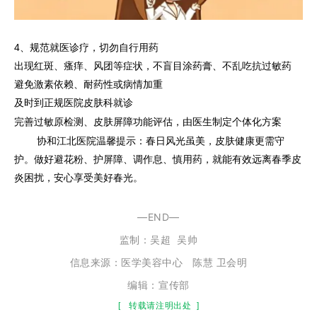
4、规范就医诊疗，切勿自行用药
出现红斑、瘙痒、风团等症状，不盲目涂药膏、不乱吃抗过敏药
避免激素依赖、耐药性或病情加重
及时到正规医院皮肤科就诊
完善过敏原检测、皮肤屏障功能评估，由医生制定个体化方案
协和江北医院温馨提示：春日风光虽美，皮肤健康更需守
护。做好避花粉、护屏障、调作息、慎用药，就能有效远离春季皮
炎困扰，安心享受美好春光。
—END—
监制：
吴超
吴帅
信息来源：医学美容中心 陈慧 卫会明
编辑：宣传部
[
转载请注明出处
]