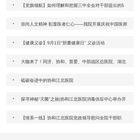
·
【党旗领航】如何理解和把握三中全会对干部提出的5
点要求…
·
崇尚人文精神 彰显医者仁心——我院开展庆祝中国医师
节团…
·
【健康义诊】9月1日“胆囊健康日” 义诊活动
·
大咖来了！同济、协和、普爱、中部战区总医院、湖北
省中…
·
砥砺奋进中的协和江北医院
·
探寻神秘“灭菌”之旅|协和江北医院消毒供应中心举办开
放…
·
【情系一线】协和江北医院党政领导慰问全院干部职
工！