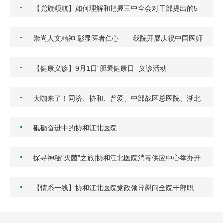
·
【党旗领航】如何理解和把握三中全会对干部提出的5
点要求…
·
崇尚人文精神 彰显医者仁心——我院开展庆祝中国医师
节团…
·
【健康义诊】9月1日“胆囊健康日” 义诊活动
·
大咖来了！同济、协和、普爱、中部战区总医院、湖北
省中…
·
砥砺奋进中的协和江北医院
·
探寻神秘“灭菌”之旅|协和江北医院消毒供应中心举办开
放…
·
【情系一线】协和江北医院党政领导慰问全院干部职
工！