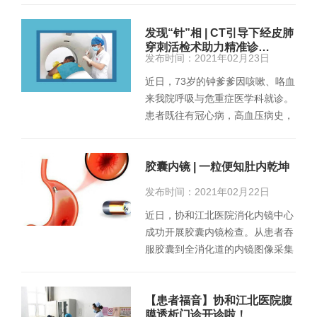
发现“针”相 | CT引导下经皮肺
穿刺活检术助力精准诊…
发布时间：2021年02月23日
近日，73岁的钟爹爹因咳嗽、咯血
来我院呼吸与危重症医学科就诊。
患者既往有冠心病，高血压病史，
入院后查胸部增强CT，提示右…
胶囊内镜 | 一粒便知肚内乾坤
发布时间：2021年02月22日
近日，协和江北医院消化内镜中心
成功开展胶囊内镜检查。从患者吞
服胶囊到全消化道的内镜图像采集
完成，用时约15小时，整个检…
【患者福音】协和江北医院腹
膜透析门诊开诊啦！