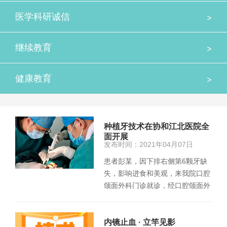
>
医学科研诚信
>
继续教育
>
健康教育
种植牙技术在协和江北医院全
面开展
发布时间：2021年04月07日
患者彭某，因下排右侧第6颗牙缺
失，影响进食和美观，来我院口腔
颌面外科门诊就诊，经口腔颌面外
科首席专家梁清判断分析后，…
内镜止血 · 立竿见影