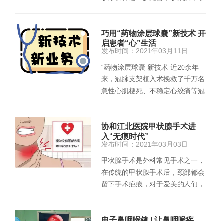
平又有了新提高。 患者…
巧用“药物涂层球囊”新技术 开
启患者“心”生活
发布时间：2021年03月11日
“药物涂层球囊”新技术 近20余年
来，冠脉支架植入术挽救了千万名
急性心肌梗死、不稳定心绞痛等冠
心病心肌缺血患者的生命，极…
协和江北医院甲状腺手术进
入“无痕时代”
发布时间：2021年03月03日
甲状腺手术是外科常见手术之一，
在传统的甲状腺手术后，颈部都会
留下手术疤痕，对于爱美的人们，
在生活中会带来很多的困扰。…
电子鼻咽喉镜 | 让鼻咽喉疾