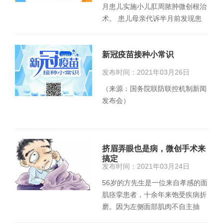
月患儿实施小儿肛周脓肿微创根治
术。 患儿母亲代诉半月前发现患
儿肛周一包块，约2*1cm…
新冠疫苗接种小常识
发布时间：2021年03月26日
（来源：国务院联防联控机制新闻
发布会）
挤眉弄眼也是病，微创手术来
搞定
发布时间：2021年03月24日
56岁的方先生是一位来自孝感的面
肌痉挛患者，十余年来饱受疾病折
磨。因为左侧面部肌肉不自主抽
搐，“挤眉弄眼做鬼脸”成了…