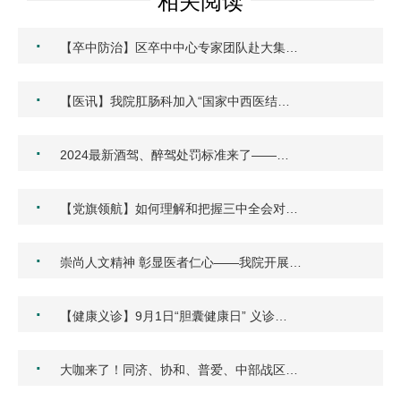
相关阅读
·
【卒中防治】区卒中中心专家团队赴大集…
·
【医讯】我院肛肠科加入“国家中西医结…
·
2024最新酒驾、醉驾处罚标准来了——…
·
【党旗领航】如何理解和把握三中全会对…
·
崇尚人文精神 彰显医者仁心——我院开展…
·
【健康义诊】9月1日“胆囊健康日” 义诊…
·
大咖来了！同济、协和、普爱、中部战区…