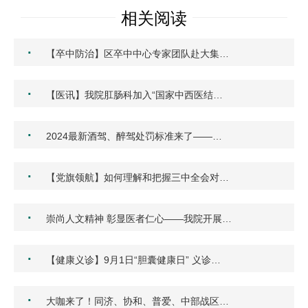
相关阅读
·
【卒中防治】区卒中中心专家团队赴大集…
·
【医讯】我院肛肠科加入“国家中西医结…
·
2024最新酒驾、醉驾处罚标准来了——…
·
【党旗领航】如何理解和把握三中全会对…
·
崇尚人文精神 彰显医者仁心——我院开展…
·
【健康义诊】9月1日“胆囊健康日” 义诊…
·
大咖来了！同济、协和、普爱、中部战区…