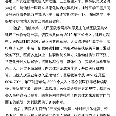
各项工作的提质增效注入新动能。三是展望未来。期待以此次交流
为起点，与仙桃一医建立常态化沟通交流机制，通过互学互鉴共同
提升医疗服务能力与管理水平，最终实现优势互补、协同发展，更
好地守护两地人民群众的生命健康。
随后，仙桃市第一人民医院发展部陈厚兄主任就医院医共体
建设工作作专题分享。该院医共体自 2019 年正式成立，建设过程
中，医院以制度为纲，完善医共体章程、人员管理等配套文件；实
行班子包保、中层干部联络员制度，精准对接帮扶成员单位；通过
设备下沉、医师多点执业、挂职副院长等方式推动优质资源下沉，
常态化开展义诊巡诊，搭建远程心电、影像中心，实现检验检查结
果互认。经过不懈深耕，医共体建设成效斐然：基层医疗机构门
诊、出院人次及业务收入显著增长，基层收诊率从 40% 提升至
60%-70%，年下转患者达 3000 余人次；群众就医获得感持续增
强，投诉量下降、表扬工单递增，医保基金管理更加规范，基层医
务人员待遇稳步提升。陈主任同时也梳理了医共体未来发展方向与
面临的挑战，为我院提供了务实参考。
会后，两院各对口部门开展分组交流，针对医共体运营、资
源下沉、信息化建设等实操问题深入探讨。此次学习交流为我院拓