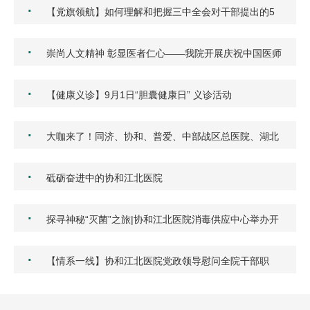
·
【党旗领航】如何理解和把握三中全会对干部提出的5
点要求…
·
崇尚人文精神 彰显医者仁心——我院开展庆祝中国医师
节团…
·
【健康义诊】9月1日“胆囊健康日” 义诊活动
·
大咖来了！同济、协和、普爱、中部战区总医院、湖北
省中…
·
砥砺奋进中的协和江北医院
·
探寻神秘“灭菌”之旅|协和江北医院消毒供应中心举办开
放…
·
【情系一线】协和江北医院党政领导慰问全院干部职
工！