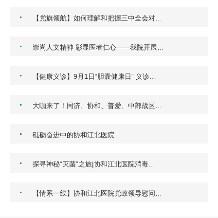
·
【党旗领航】如何理解和把握三中全会对…
·
崇尚人文精神 彰显医者仁心——我院开展…
·
【健康义诊】9月1日“胆囊健康日” 义诊…
·
大咖来了！同济、协和、普爱、中部战区…
·
砥砺奋进中的协和江北医院
·
探寻神秘“灭菌”之旅|协和江北医院消毒…
·
【情系一线】协和江北医院党政领导慰问…