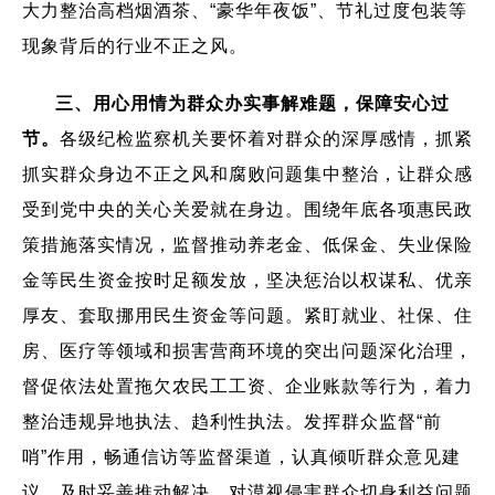
大力整治高档烟酒茶、“豪华年夜饭”、节礼过度包装等
现象背后的行业不正之风。
三、用心用情为群众办实事解难题，保障安心过
节。
各级纪检监察机关要怀着对群众的深厚感情，抓紧
抓实群众身边不正之风和腐败问题集中整治，让群众感
受到党中央的关心关爱就在身边。围绕年底各项惠民政
策措施落实情况，监督推动养老金、低保金、失业保险
金等民生资金按时足额发放，坚决惩治以权谋私、优亲
厚友、套取挪用民生资金等问题。紧盯就业、社保、住
房、医疗等领域和损害营商环境的突出问题深化治理，
督促依法处置拖欠农民工工资、企业账款等行为，着力
整治违规异地执法、趋利性执法。发挥群众监督“前
哨”作用，畅通信访等监督渠道，认真倾听群众意见建
议，及时妥善推动解决，对漠视侵害群众切身利益问题