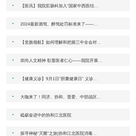
·
【医讯】我院肛肠科加入“国家中西医结…
·
2024最新酒驾、醉驾处罚标准来了——…
·
【党旗领航】如何理解和把握三中全会对…
·
崇尚人文精神 彰显医者仁心——我院开展…
·
【健康义诊】9月1日“胆囊健康日” 义诊…
·
大咖来了！同济、协和、普爱、中部战区…
·
砥砺奋进中的协和江北医院
·
探寻神秘“灭菌”之旅|协和江北医院消毒…