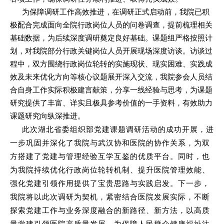
为保障调研工作高效推进，在调研正式启动前，我院已积
极配合完成面向全院行政岗位人员的问卷调查，提前梳理相关
基础数据，为后续深度调研奠定良好基础。课题组严格按照计
划，对我院部分行政关键岗位人员开展现场深度访谈。访谈过
程中，双方围绕行政岗位轮转的实施现状、现实困难、实践成
效及未来优化方向等核心议题展开深入交流，我院参会人员结
合自身工作实际积极建言献策，分享一线经验与思考，为课题
研究提供了丰富、详实且极具参考价值的一手资料，有效助力
课题研究向纵深推进。
此次湖北省委组织部党建课题调研活动的成功开展，进
一步巩固并深化了我院与武汉协和医院的协作关系，为双
方搭建了党建与管理经验互学互鉴的优质平台。同时，也
为我院持续优化行政岗位轮转机制、提升医院管理效能、
强化党建引领作用提供了宝贵思路与实践启发。下一步，
我院将以此次调研为契机，紧密结合医院发展实际，不断
探索党建工作与业务深度融合的新路径、新方法，以高质
量党建引领医院高质量发展，为保障人民群众健康福祉注