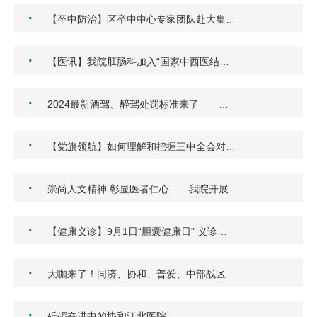
·
【卒中防治】区卒中中心专家团队赴大集…
·
【医讯】我院肛肠科加入“国家中西医结…
·
2024最新酒驾、醉驾处罚标准来了——…
·
【党旗领航】如何理解和把握三中全会对…
·
崇尚人文精神 彰显医者仁心——我院开展…
·
【健康义诊】9月1日“胆囊健康日” 义诊…
·
大咖来了！同济、协和、普爱、中部战区…
·
砥砺奋进中的协和江北医院