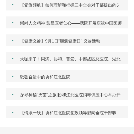
·
【党旗领航】如何理解和把握三中全会对干部提出的5
点要求…
·
崇尚人文精神 彰显医者仁心——我院开展庆祝中国医师
节团…
·
【健康义诊】9月1日“胆囊健康日” 义诊活动
·
大咖来了！同济、协和、普爱、中部战区总医院、湖北
省中…
·
砥砺奋进中的协和江北医院
·
探寻神秘“灭菌”之旅|协和江北医院消毒供应中心举办开
放…
·
【情系一线】协和江北医院党政领导慰问全院干部职
工！