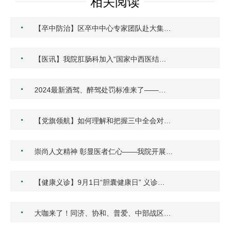
相关阅读
·
【卒中防治】区卒中中心专家团队赴大集…
·
【医讯】我院肛肠科加入“国家中西医结…
·
2024最新酒驾、醉驾处罚标准来了——…
·
【党旗领航】如何理解和把握三中全会对…
·
崇尚人文精神 彰显医者仁心——我院开展…
·
【健康义诊】9月1日“胆囊健康日” 义诊…
·
大咖来了！同济、协和、普爱、中部战区…