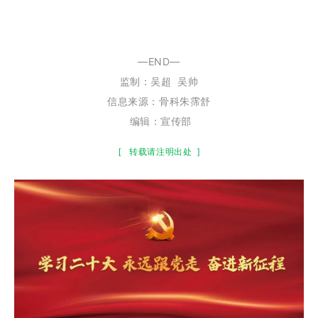
—END—
监制：
吴超
吴帅
信息来源：骨科朱霈舒
编辑：宣传部
[
转载请注明出处
]