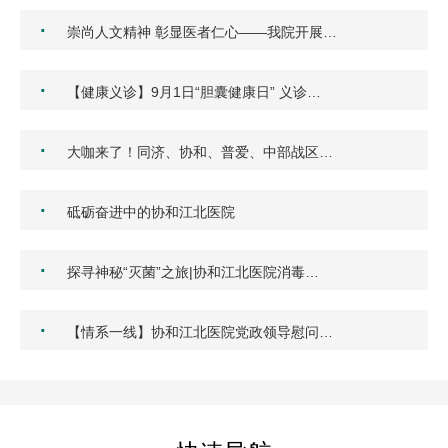
·
崇尚人文精神 彰显医者仁心——我院开展…
·
【健康义诊】9月1日“胆囊健康日” 义诊…
·
大咖来了！同济、协和、普爱、中部战区…
·
砥砺奋进中的协和江北医院
·
探寻神秘“灭菌”之旅|协和江北医院消毒…
·
【情系一线】协和江北医院党政领导慰问…