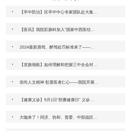
·
【卒中防治】区卒中中心专家团队赴大集…
·
【医讯】我院肛肠科加入“国家中西医结…
·
2024最新酒驾、醉驾处罚标准来了——…
·
【党旗领航】如何理解和把握三中全会对…
·
崇尚人文精神 彰显医者仁心——我院开展…
·
【健康义诊】9月1日“胆囊健康日” 义诊…
·
大咖来了！同济、协和、普爱、中部战区…