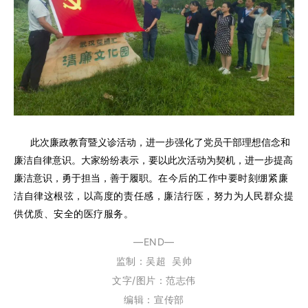
此次廉政教育暨义诊活动，进一步强化了党员干部理想信念和
廉洁自律意识。大家纷纷表示，要以此次活动为契机，进一步提高
廉洁意识，勇于担当，善于履职。
在今后的工作中
要
时刻绷紧廉
洁自律这根弦
，以高度的责任感，廉洁行医
，努力为人民群众提
供优质、安全的医疗服务
。
—END—
监制：
吴超
吴帅
文字/图片：范志伟
编辑：宣传部