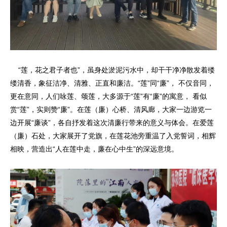
“莲，花之君子者也”，虽身处淤泥污水中，却干干净净散发着缕
缕清香，象征洁净、清雅、正直和廉洁。“莲”同“廉”， 不仅音同，
更在意同，人们咏莲、颂莲，大多源于“莲”有“廉”的寓意， 看似
赏“莲”，实则赞“廉”。在莲（廉）心桥、清风廊，大家一边游览一
边开展“廉谈”，各自抒发着这次清廉行带来的意义与体会。在爱莲
（廉）石处，大家展开了党旗，在莲花池旁重温了入党誓词，相辉
相映，营造出“人在莲中走，廉在心中生”的深远意境。