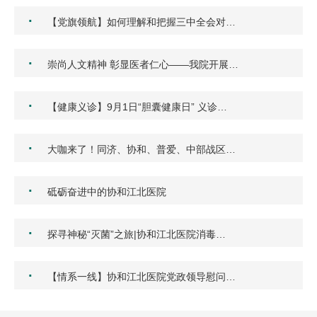
·
【党旗领航】如何理解和把握三中全会对…
·
崇尚人文精神 彰显医者仁心——我院开展…
·
【健康义诊】9月1日“胆囊健康日” 义诊…
·
大咖来了！同济、协和、普爱、中部战区…
·
砥砺奋进中的协和江北医院
·
探寻神秘“灭菌”之旅|协和江北医院消毒…
·
【情系一线】协和江北医院党政领导慰问…