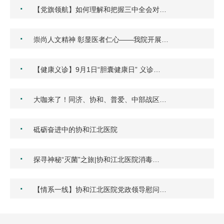
·
【党旗领航】如何理解和把握三中全会对…
·
崇尚人文精神 彰显医者仁心——我院开展…
·
【健康义诊】9月1日“胆囊健康日” 义诊…
·
大咖来了！同济、协和、普爱、中部战区…
·
砥砺奋进中的协和江北医院
·
探寻神秘“灭菌”之旅|协和江北医院消毒…
·
【情系一线】协和江北医院党政领导慰问…