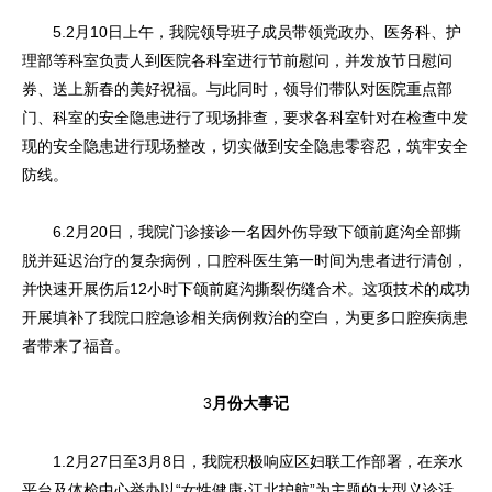
5.2月10日上午，我院领导班子成员带领党政办、医务科、护
理部等科室负责人到医院各科室进行节前慰问，并发放节日慰问
券、送上新春的美好祝福。与此同时，领导们带队对医院重点部
门、科室的安全隐患进行了现场排查，要求各科室针对在检查中发
现的安全隐患进行现场整改，切实做到安全隐患零容忍，筑牢安全
防线。
6.2月20日，我院门诊接诊一名因外伤导致下颌前庭沟全部撕
脱并延迟治疗的复杂病例，口腔科医生第一时间为患者进行清创，
并快速开展伤后12小时下颌前庭沟撕裂伤缝合术。这项技术的成功
开展填补了我院口腔急诊相关病例救治的空白，为更多口腔疾病患
者带来了福音。
3
月份大事记
1.2月27日至3月8日，我院积极响应区妇联工作部署，在亲水
平台及体检中心举办以“女性健康·江北护航”为主题的大型义诊活