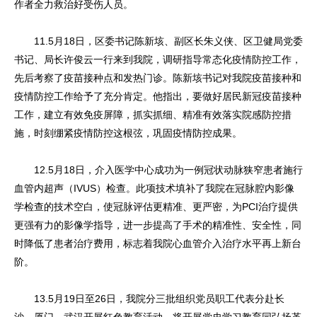
作者全力救治好受伤人员。
11.5月18日，区委书记陈新垓、副区长朱义侠、区卫健局党委
书记、局长许俊云一行来到我院，调研指导常态化疫情防控工作，
先后考察了疫苗接种点和发热门诊。陈新垓书记对我院疫苗接种和
疫情防控工作给予了充分肯定。他指出，要做好居民新冠疫苗接种
工作，建立有效免疫屏障，抓实抓细、精准有效落实院感防控措
施，时刻绷紧疫情防控这根弦，巩固疫情防控成果。
12.5月18日，介入医学中心成功为一例冠状动脉狭窄患者施行
血管内超声（IVUS）检查。此项技术填补了我院在冠脉腔内影像
学检查的技术空白，使冠脉评估更精准、更严密，为PCI治疗提供
更强有力的影像学指导，进一步提高了手术的精准性、安全性，同
时降低了患者治疗费用，标志着我院心血管介入治疗水平再上新台
阶。
13.5月19日至26日，我院分三批组织党员职工代表分赴长