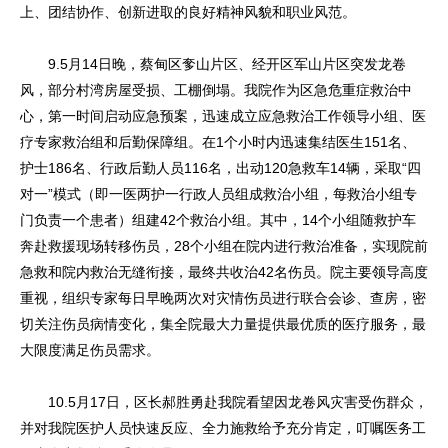
上、团结协作、创新进取的良好精神风貌和职业风范。
9.5月14日晚，蔡甸区奓山片区、经开区军山片区突发龙卷
风，部分村湾房屋受损、工棚倒塌。我院作为区急危重症救治中
心，第一时间启动应急预案，迅速成立应急救治工作领导小组、医
疗专家救治组和后勤保障组。在1个小时内迅速集结医生151名、
护士186名、行政后勤人员116名，出动120急救车14辆，采取“四
对一”模式（即一医两护一行政人员组成救治小组，每救治小组专
门负责一个患者）组建42个救治小组。其中，14个小组随救护车
奔赴救援现场转移伤员，28个小组在院内进行救治准备，实现院前
急救和院内救治无缝衔接，最终共收治42名伤员。院主要领导高度
重视，组织专家每日早晚两次对灾情伤员进行联合会诊、查房，密
切关注伤员病情变化，集全院最大力量提供最优质的医疗服务，最
大限度满足伤员需求。
10.5月17日，区长郝胜勇赴我院看望因龙卷风灾害受伤群众，
并对我院医护人员快速反应、全力施救给予充分肯定，叮嘱医务工