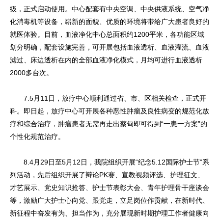
级，正式启动使用。中心配套有中央空调、中央供液系统、空气净
化消毒机等设备，崭新的面貌、优质的环境将带给广大患者良好的
就医体验。目前，血液净化中心总面积约1200平米，各功能区域
划分明确，配套设施完善，可开展包括血液透析、血液灌流、血液
滤过、床边透析在内的全部血液净化模式，月均可进行血液透析
2000多台次。
7.5月11日，放疗中心顺利通过省、市、区相关检查，正式开
科。即日起，放疗中心可开展各种恶性肿瘤及良性病变的规范化放
疗和综合治疗，肿瘤患者无需再走出蔡甸即可得到“一患一方案”的
个性化规范治疗。
8.4月29日至5月12日，我院组织开展“纪念5.12国际护士节”系
列活动，先后组织开展了辩论PK赛、宣教视频评选、护理征文、
才艺展示、党史知识抢答、护士节表彰大会、青年护理骨干座谈会
等，激励广大护士心向党、跟党走，立足岗位作贡献，在新时代、
新征程中奋发有为、担当作为，充分展现新时期护理工作者健康向