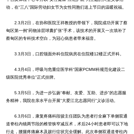
动，在“三八”国际劳动妇女节为女性同胞们送上节日的温暖祝福。
2.3月2日，在协和医院王祥教授的带领下，我院成功开展了蔡
甸区第一例“药物涂层球囊扩张”手术，该技术的开展又一次填补了
蔡甸区的专科技术空白，为冠心病患者带来福音。
3.3月3日，口腔颌面外科住院病房在住院楼12楼正式开科。
4.3月4日，呼吸与危重症医学科“国家PCMM科规范化建设二
级医院优秀单位”正式挂牌。
5.3月5日，为进一步弘扬“奉献、友爱、互助、进步”的志愿服
务精神，我院在亲水平台开展“大爱江北志愿同行”义诊活动。
6.3月6日，康复疼痛科段骏主任团队为患者行全麻下单侧双通
道脊柱内镜两节段的椎管狭窄减压术，术后24小时患者即可以下地
行走，腰腿疼痛麻木及跛行症状完全缓解。此次单侧双通道脊柱内