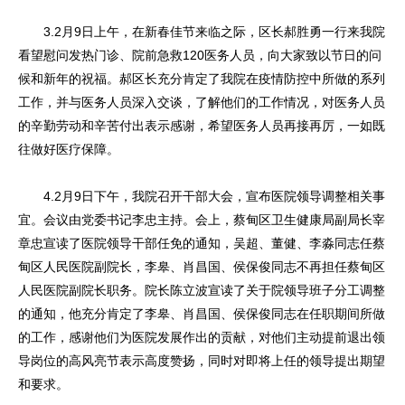
3.2月9日上午，在新春佳节来临之际，区长郝胜勇一行来我院
看望慰问发热门诊、院前急救120医务人员，向大家致以节日的问
候和新年的祝福。郝区长充分肯定了我院在疫情防控中所做的系列
工作，并与医务人员深入交谈，了解他们的工作情况，对医务人员
的辛勤劳动和辛苦付出表示感谢，希望医务人员再接再厉，一如既
往做好医疗保障。
4.2月9日下午，我院召开干部大会，宣布医院领导调整相关事
宜。会议由党委书记李忠主持。会上，蔡甸区卫生健康局副局长宰
章忠宣读了医院领导干部任免的通知，吴超、董健、李淼同志任蔡
甸区人民医院副院长，李皋、肖昌国、侯保俊同志不再担任蔡甸区
人民医院副院长职务。院长陈立波宣读了关于院领导班子分工调整
的通知，他充分肯定了李皋、肖昌国、侯保俊同志在任职期间所做
的工作，感谢他们为医院发展作出的贡献，对他们主动提前退出领
导岗位的高风亮节表示高度赞扬，同时对即将上任的领导提出期望
和要求。