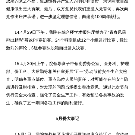
成果的来之不易，更加懂得共产党人的初心和使命，为保障老百姓
健康做出更大贡献。最后，双方党员代表们重温入党誓词，再次向
党作出庄严承诺，进一步坚定理想信念，向建党100周年献礼。
14.4月29日下午，我院在综合楼学术报告厅举办了“青春风采
辩出精彩”辩论PK赛初赛。24个科室组成12个小组进行比赛，经过
激烈的辩论，6组参赛队脱颖而出进入决赛。
15.4月30日上午，院领导班子带领党委办公室、医务科、护理
部、保卫科、大后勤等相关科室开展“五一”劳动节前安全生产大检
查，明确各重点部位、重点岗位人员的责任，对可能存在的安全隐
患进行及时排查，对发现的问题当场提出整改意见。通过此次节前
例行安全大检查，强化了安全生产工作，有效预防各类事故的发
生，确保了五一期间各项工作的顺利进行。
5
月份大事记
1.5月1日，我院在蔡甸区花博汇开展送健康义诊活动，宣传健