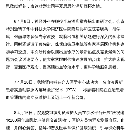
思敬献鲜花，表达对烈士同事夏思思的深切缅怀之情。
6.4月8日，神经外科在联投半岛酒店举办脑出血研讨会。会议
特别邀请了华中科技大学同济医学院附属协和医院姜晓兵、胡学
斌、张丽华等多位专家教授，就脑出血相关话题进行深入的学术探
讨。同时还邀请了蔡甸街、侏儒山街卫生院等多家基层医疗机构参
加学习交流。本次研讨会以脑出血诊疗的最新热点及需要聚焦的问
题为会议讨论要点，使大家紧跟时代快速发展的步伐，扩大临床视
野，更新医疗观念，提高脑出血诊治水平，更科学地服务患者。
7.4月10日，我院肾内科在介入医学中心成功为一名血液透析
患者实施动静脉内瘘球囊扩张术（PTA），标志着我院在血透患者
血管通路的建立及维护上又迈上一个新台阶。
8.4月16日，院党委组织党员医护人员在亲水平台开展“庆祝建
党100周年惠民助老健康义诊活动”，医护人员为群众测量血压、血
糖，并耐心解答、指导和普及医学常识和健康知识，引导群众科学