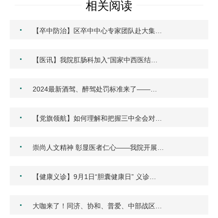
相关阅读
·
【卒中防治】区卒中中心专家团队赴大集…
·
【医讯】我院肛肠科加入“国家中西医结…
·
2024最新酒驾、醉驾处罚标准来了——…
·
【党旗领航】如何理解和把握三中全会对…
·
崇尚人文精神 彰显医者仁心——我院开展…
·
【健康义诊】9月1日“胆囊健康日” 义诊…
·
大咖来了！同济、协和、普爱、中部战区…