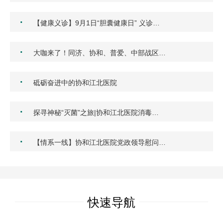
·
【健康义诊】9月1日“胆囊健康日” 义诊…
·
大咖来了！同济、协和、普爱、中部战区…
·
砥砺奋进中的协和江北医院
·
探寻神秘“灭菌”之旅|协和江北医院消毒…
·
【情系一线】协和江北医院党政领导慰问…
快速导航