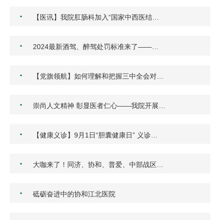
·
【医讯】我院肛肠科加入“国家中西医结…
·
2024最新酒驾、醉驾处罚标准来了——…
·
【党旗领航】如何理解和把握三中全会对…
·
崇尚人文精神 彰显医者仁心——我院开展…
·
【健康义诊】9月1日“胆囊健康日” 义诊…
·
大咖来了！同济、协和、普爱、中部战区…
·
砥砺奋进中的协和江北医院