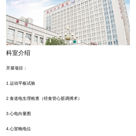
科室介绍
开展项目：
1.运动平板试验
2.食道电生理检查（经食管心脏调搏术）
3.心电向量图
4.心室晚电位