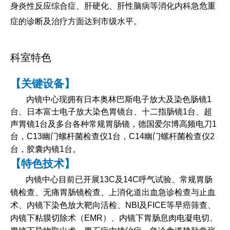
身炎性反应综合症、肝硬化、肝性脑病等消化内科急危重
症的诊断及治疗方面达到市级水平。
科室特色
【关键设备】
内镜中心现拥有日本奥林巴斯电子放大及染色肠镜1
台、日本富士电子放大染色胃镜台、十二指肠镜1台、超
声胃镜1台及多台各种常规胃肠镜，德国爱尔博高频电刀1
台，C13幽门螺杆菌检查仪1台，C14幽门螺杆菌检查仪2
台，胶囊内镜1台。
【特色技术】
内镜中心目前已开展13C及14C呼气试验、常规胃肠
镜检查、无痛胃肠镜检查、上消化道出血急诊检查与止血
术、内镜下染色放大靶向活检、NBI及FICE等早癌筛查、
内镜下粘膜切除术（EMR）、内镜下胃肠息肉电凝电切、