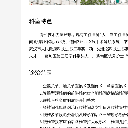
科室特色
骨科技术力量雄厚，现有主任医师
1人、副主任医
间孔镜影像动力系统、德国Ziehm X线手术导航系统
武汉市人民政府科技进步二等奖一项，湖北省科技进步奖
人才”，“蔡甸区第三届学科带头人”，“蔡甸区优秀护士”
诊治范围
1.全髋关节、膝关节置换术及翻修术；单肩置换术
2.脊髓型颈椎病的前路椎体次全切椎间盘摘除椎间
3.颈椎管狭窄症的后路开门手术；
4.经椎间孔镜微创治疗腰椎间盘突出症及腰椎管狭
5.腰椎多节段退变滑脱及畸形的后路三维矫形融合
6.腰椎管狭窄症的后路椎管扩大成形术；椎间孔扩