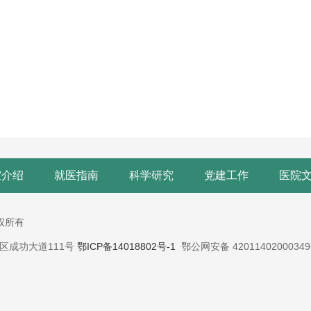
室介绍
就医指南
科学研究
党建工作
医院
版权所有
蔡甸区成功大道111号
鄂ICP备14018802号-1
鄂公网安备 4201140200034