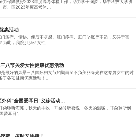
，为全力保障做好2023年度高考体检工作，助力学子圆梦，华中科技大学协
市、区2023年度高考体…
属优惠活动
、肛门瘙痒、便秘、便后不尽感、肛门疼痛、肛门坠胀等不适，又碍于害
？为此，我院肛肠科女性…
院三八节关爱女性健康优惠活动
都是最好的风景三八国际妇女节如期而至不负美丽春光在这专属女生的时
备了各项健康优惠活动！…
颈外科“全国爱耳日”义诊活动…
耳朵聆听海滩，秋天的丰收，耳朵聆听喜悦，冬天的温暖，耳朵聆听飘
全国爱耳日”。…
诊疗费，省时又快捷！