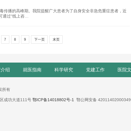
病毒传播的高峰期。我院提醒广大患者为了自身安全非急危重症患者，近
可通过“线上咨…
7
8
9
下一页
末页
室介绍
就医指南
科学研究
党建工作
医院
版权所有
蔡甸区成功大道111号
鄂ICP备14018802号-1
鄂公网安备 4201140200034