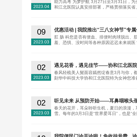
助力高考 为梦护航 3月27日至3月31日
2023.04
和江北医院认真安排部署，严格贯彻落实省、
09
优惠活动 | 我院推出“三八女神节”专
肛 肠 科您是否有便血、排便时肉球脱出
2023.03
羞、恐惧、没时间等各种原因迟迟未来就医
02
遇见花香，遇见佳节——协和江北医
春风轻梳美人鬓面容嫣然绽春意3月与你，
2023.03
刻华中科技大学协和江北医院特为女神您准
02
听见未来 从预防开始——耳鼻咽喉头
春天的花开，耳朵聆听生机，夏日的浪漫，
2023.03
雪。每年的3月3日是“世界爱耳日”，也是“
我院便民门诊开诊啦！免收挂号费、