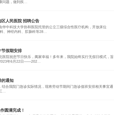
康问题，做到疾…
甸区人民医院 招聘公告
由华中科技大学协和医院托管的公立三级综合性医疗机构，开放床位
管科、神经内科、肛肠科等28…
午节假期安排
北医院祝您节日快乐，阖家幸福！多年来，我院始终实行无假日模式，旨
3年6月22日——202…
排的通知
3日)，结合我院门急诊实际情况，现将劳动节期间门急诊值班安排相关事宜通
三…
工作圆满完成！