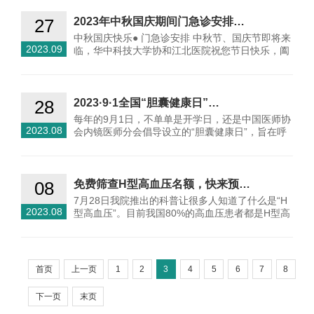
27
2023年中秋国庆期间门急诊安排…
中秋国庆快乐● 门急诊安排 中秋节、国庆节即将来
2023.09
临，华中科技大学协和江北医院祝您节日快乐，阖
家幸…
28
2023·9·1全国“胆囊健康日”…
每年的9月1日，不单单是开学日，还是中国医师协
2023.08
会内镜医师分会倡导设立的“胆囊健康日”，旨在呼
吁人们了解…
08
免费筛查H型高血压名额，快来预…
7月28日我院推出的科普让很多人知道了什么是“H
2023.08
型高血压”。目前我国80%的高血压患者都是H型高
血压，…
首页
上一页
1
2
3
4
5
6
7
8
下一页
末页