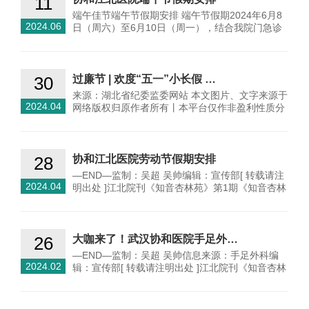
11
端午佳节端午节假期安排 端午节假期2024年6月8
2024.06
日（周六）至6月10日（周一），结合我院门急诊
实际情况，…
30
过廉节 | 欢度“五一”小长假 …
来源：湖北省纪委监委网站 本文图片、文字来源于
2024.04
网络版权归原作者所有丨本平台仅作非盈利性质分
享使用如有…
28
协和江北医院劳动节假期安排
—END—监制：吴超 吴帅编辑：宣传部[ 转载请注
2024.04
明出处 ]江北院刊《知音杏林苑》第1期《知音杏林
苑》第2…
26
大咖来了！武汉协和医院手足外…
—END—监制：吴超 吴帅信息来源：手足外科编
2024.02
辑：宣传部[ 转载请注明出处 ]江北院刊《知音杏林
苑》第1期…