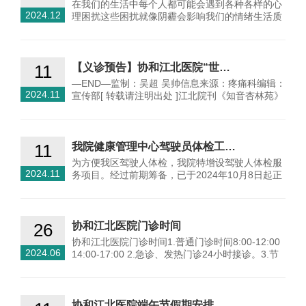
在我们的生活中每个人都可能会遇到各种各样的心
2024.12
理困扰这些困扰就像阴霾会影响我们的情绪生活质
量甚至身体健…
11
【义诊预告】协和江北医院“世…
—END—监制：吴超 吴帅信息来源：疼痛科编辑：
2024.11
宣传部[ 转载请注明出处 ]江北院刊《知音杏林苑》
第11期…
11
我院健康管理中心驾驶员体检工…
为方便我区驾驶人体检，我院特增设驾驶人体检服
2024.11
务项目。经过前期筹备，已于2024年10月8日起正
式开始。初学申…
26
协和江北医院门诊时间
协和江北医院门诊时间1.普通门诊时间8:00-12:00
2024.06
14:00-17:00 2.急诊、发热门诊24小时接诊。3.节
假日期间…
协和江北医院端午节假期安排