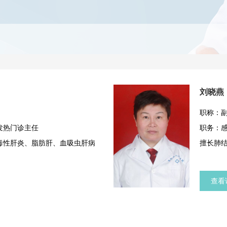
刘晓燕
职称：
发热门诊主任
职务：
毒性肝炎、脂肪肝、血吸虫肝病
擅长肺
查看