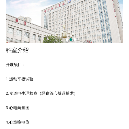
科室介绍
开展项目：
1.运动平板试验
2.食道电生理检查（经食管心脏调搏术）
3.心电向量图
4.心室晚电位