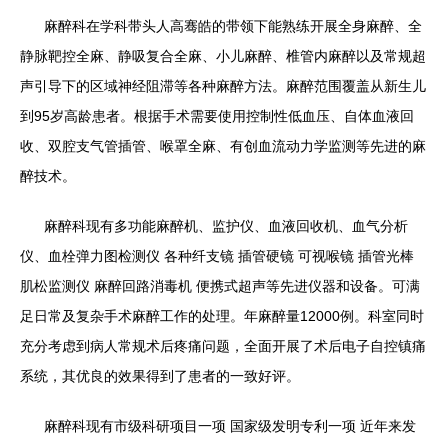
麻醉科在学科带头人高骞皓的带领下能熟练开展全身麻醉、全
静脉靶控全麻、静吸复合全麻、小儿麻醉、椎管内麻醉以及常规超
声引导下的区域神经阻滞等各种麻醉方法。麻醉范围覆盖从新生儿
到95岁高龄患者。根据手术需要使用控制性低血压、自体血液回
收、双腔支气管插管、喉罩全麻、有创血流动力学监测等先进的麻
醉技术。
麻醉科现有多功能麻醉机、监护仪、血液回收机、血气分析
仪、血栓弹力图检测仪 各种纤支镜 插管硬镜 可视喉镜 插管光棒
肌松监测仪 麻醉回路消毒机 便携式超声等先进仪器和设备。可满
足日常及复杂手术麻醉工作的处理。年麻醉量12000例。科室同时
充分考虑到病人常规术后疼痛问题，全面开展了术后电子自控镇痛
系统，其优良的效果得到了患者的一致好评。
麻醉科现有市级科研项目一项 国家级发明专利一项 近年来发