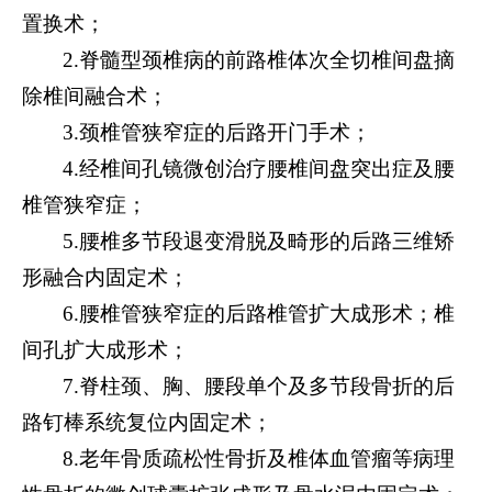
置换术；
2.脊髓型颈椎病的前路椎体次全切椎间盘摘
除椎间融合术；
3.颈椎管狭窄症的后路开门手术；
4.经椎间孔镜微创治疗腰椎间盘突出症及腰
椎管狭窄症；
5.腰椎多节段退变滑脱及畸形的后路三维矫
形融合内固定术；
6.腰椎管狭窄症的后路椎管扩大成形术；椎
间孔扩大成形术；
7.脊柱颈、胸、腰段单个及多节段骨折的后
路钉棒系统复位内固定术；
8.老年骨质疏松性骨折及椎体血管瘤等病理