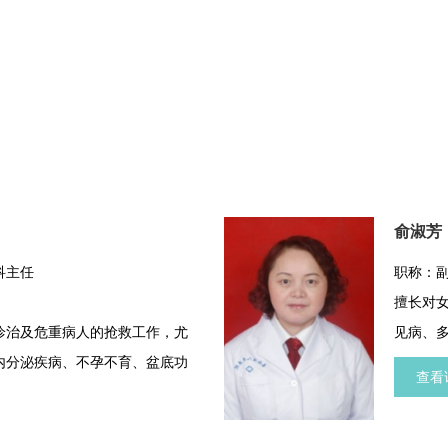
俞淑芳
科主任
职称：
擅长对
诊治及危重病人的抢救工作，尤
见病、
内分泌疾病、不孕不育、盆底功
查看
。擅长各类宫、腹腔镜手术（包
电切术，腹腔镜下子宫全切术、