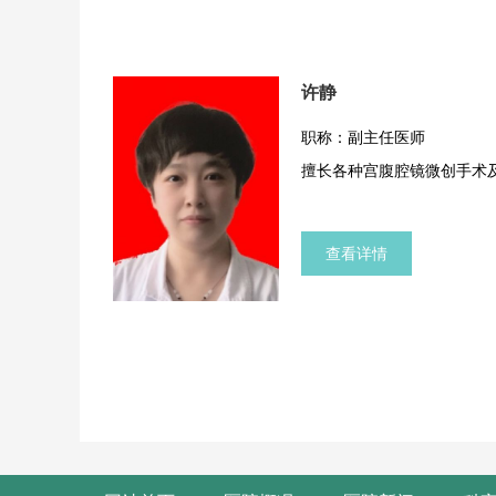
复杂性子宫肌瘤剔除术、卵
症，腹腔镜下宫颈癌根治术
术，经腹卵巢癌肿瘤减灭术
许静
全切术、阴道（半）封闭术
性尿失禁经闭孔尿道中断悬
职称：副主任医师
下全子宫切除术、单孔腹腔
擅长各种宫腹腔镜微创手术
查看详情