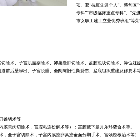
项。获“抗疫先进个人”、
蔡甸区
专科” “市级临床重点专科”、“先
市女职工建工立业优秀班组”
等荣
宫切除术、子宫肌瘤剔除术、卵巢囊肿切除术、盆腔包块切除术、异位妊
阴道前后壁膨出、子宫脱垂、会阴陈旧性撕裂伤、盆底组织重建及修复术
刀锥切术等
宫内膜息肉切除术，宫腔粘连松解术等）；宫腔镜下曼月乐环缝合术等。
除术，全子宫切除术，子宫内膜癌卵巢癌全面分期手术、宫颈癌根治术等）