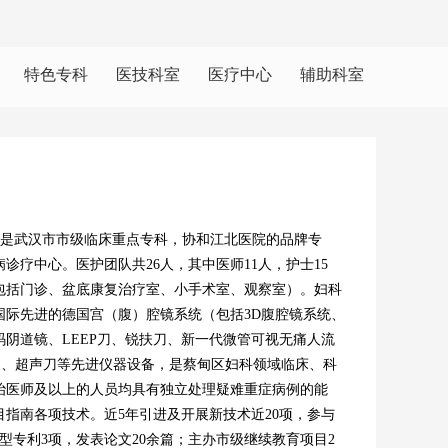
特色专科
医技科室
医疗中心
辅助科室
是武汉市市级临床重点专科，协和江北医院的品牌专
诊疗中心。医护团队共26人，其中医师11人，护士15
包括门诊、盆底康复治疗室、小手术室、观察室）。妇科
国际先进的德国宫（腹）腔镜系统（包括3D腹腔镜系统、
阴道镜、LEEP刀、锐扶刀、新一代微管可视无痛人流
波、超声刀等先进仪器设备，是蔡甸区妇科领域临床、科
治医师及以上的人员均具有独立处理疑难重症病例的能
目指南各项技术。近5年引进及开展新技术近20项，参与
型专利3项，发表论文
20余篇；主办市级继续教育项目2