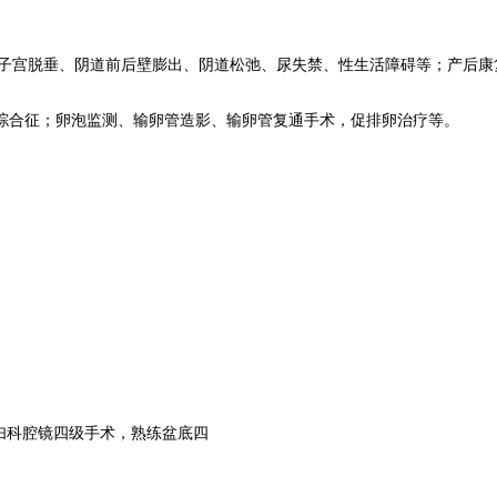
；
括子宫脱垂、阴道前后壁膨出、阴道松弛、尿失禁、性生活障碍等；产后康
巢综合征；卵泡监测、输卵管造影、输卵管复通手术，促排卵治疗等。
妇科腔镜四级手术，熟练盆底四