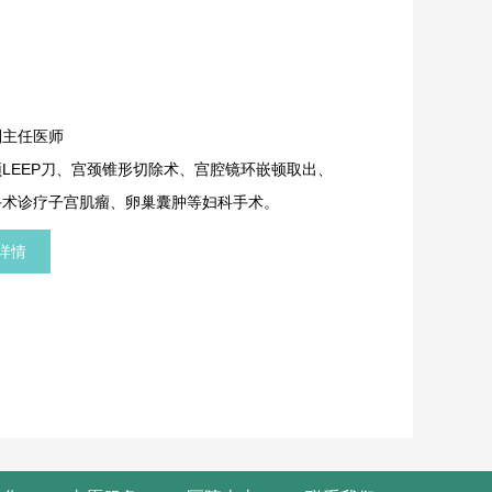
副主任医师
LEEP刀、宫颈锥形切除术、宫腔镜环嵌顿取出、
手术诊疗子宫肌瘤、卵巢囊肿等妇科手术。
详情