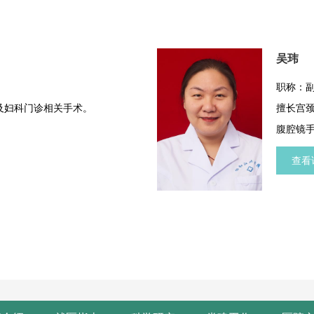
巢囊肿剥除术、宫外孕和不孕
、子宫内膜癌、卵巢癌分期手
等），其他微创手术如阴式子宫
吴玮
、经阴道子宫肌瘤剔除术、张力
吊术、盆底重建术，单孔腹腔镜
职称：
镜下卵巢囊肿剥除术等。
及妇科门诊相关手术。
擅长宫颈
腹腔镜
查看