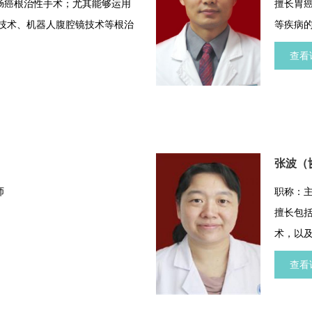
肠癌根治性手术；尤其能够运用
擅长胃
镜技术、机器人腹腔镜技术等根治
等疾病
性肿瘤。
疗。
查看
张波（
师
职称：
擅长包
术，以
癌、甲
查看
计规范