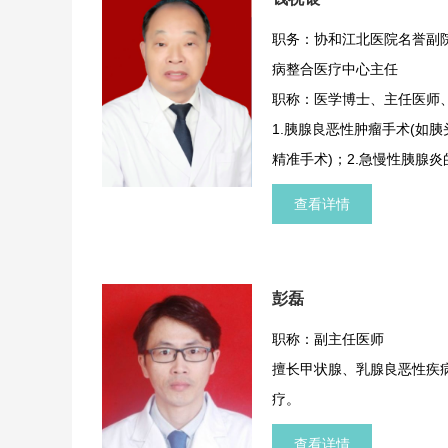
职务：协和江北医院名誉副
病整合医疗中心主任
职称：医学博士、主任医师
1.胰腺良恶性肿瘤手术(如
精准手术)；2.急慢性胰腺
的外科干预；3.中晚期胰腺
查看详情
部胆管癌、胆囊癌的根治性手
疗(腹腔镜联合胆道镜)；6
术；7.腹腔巨大肿瘤(如10
彭磊
职称：副主任医师
擅长甲状腺、乳腺良恶性疾
疗。
查看详情