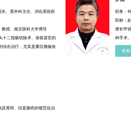
院长、普外科主任、消化系统疾
职务：
职称：
、教授、南京医科大学博导
擅长甲
胰头十二指肠切除术、保留器官的
种手术
炎的综合治疗，尤其是重症胰腺炎
查看
癌的冷热复合消融治疗；4.肝门
术；5.复杂胆道结石的微创治
.胃癌、结直肠癌联合多脏器切除
公斤以上肿瘤)的外科切除。
病及胃癌、结直肠癌的规范化治