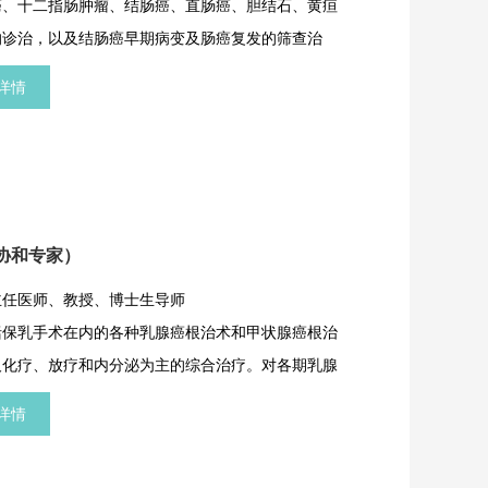
癌、十二指肠肿瘤、结肠癌、直肠癌、胆结石、黄疸
的诊治，以及结肠癌早期病变及肠癌复发的筛查治
详情
协和专家）
主任医师、教授、博士生导师
括保乳手术在内的各种乳腺癌根治术和甲状腺癌根治
及化疗、放疗和内分泌为主的综合治疗。对各期乳腺
状腺癌分别采用个体化优化的综合治疗方案，合理设
详情
化乳腺、甲状腺外科术式。