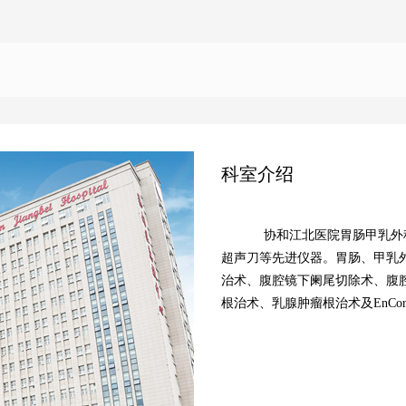
科室介绍
协和江北医院胃肠甲乳外
超声刀等先进仪器。胃肠、甲乳
治术、腹腔镜下阑尾切除术、腹
根治术、乳腺肿瘤根治术及
EnC