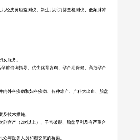
儿经皮黄疸监测仪、新生儿听力筛查检测仪、低频脉冲
妇女服务
。
括孕前咨询指导、
优生优育咨询、孕产期保健
、高危孕产
合并内外科疾病和妇科疾病、各种难产、产科大出血、胎盘
案及技术措施。
次剖宫产（2次以上）、子宫破裂、胎盘早剥及有严重合
民众与医务人员和谐交流的桥梁。