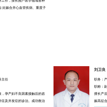
研工作，擅长围产医学领域各种
如 妊娠合并心血管疾病、重度子
娠、产前诊断等方面有丰富的临
管疾病MDT负责人，成功救治大
刘卫良
科主任
职务：
职称：
救，孕产妇不良因素接触后的咨
擅长产后
并症及并发症的诊治。成功救治
娠高征