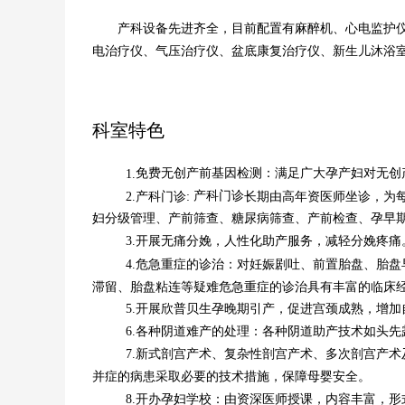
产科设备先进齐全，目前配置有麻醉机、心电监护仪、
电治疗仪、气压治疗仪、盆底康复治疗仪、新生儿沐浴
科室特色
免费无创产前基因检测：满足广大孕产妇对无创
1.
产科门诊
2
.产科门诊:
长期由高年资医师坐诊，为
妇分级管理、产前筛查、糖尿病筛查、产前检查、
孕早
3.
开展无痛分娩，人性化助产服务，减轻分娩疼痛
4.危急重症的诊治：对妊娠剧吐、前置胎盘、胎
滞留、胎盘粘连等疑难危急重症的诊治具有丰富的临床
5.开展欣普贝生孕晚期引产，促进宫颈成熟，增加
6.各种阴道难产的处理：各种阴道助产技术如头
7.新式剖宫产术、复杂性剖宫产术、多次剖宫产
并症的病患采取必要的技术措施，保障母婴安全。
8.开办孕妇学校：由资深医师授课，内容丰富，