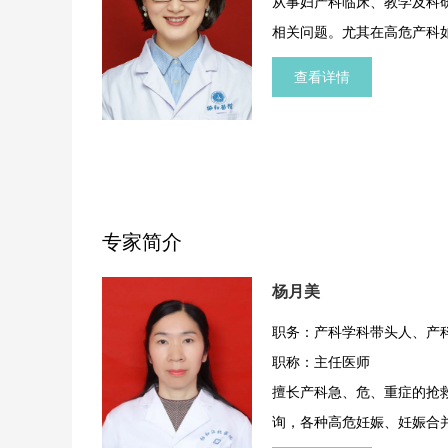
从事妇产科临床、教学及科
相关问题。尤其在高危产科
痫前期、前置胎盘、多胎妊
查看详情
床经验。作为妊娠合并心血
量危重孕产妇和新生儿。
专家简介
杨月美
职务：产科学科带头人、产
职称：主任医师
擅长产科急、危、重症的抢
询，各种高危妊娠、妊娠合