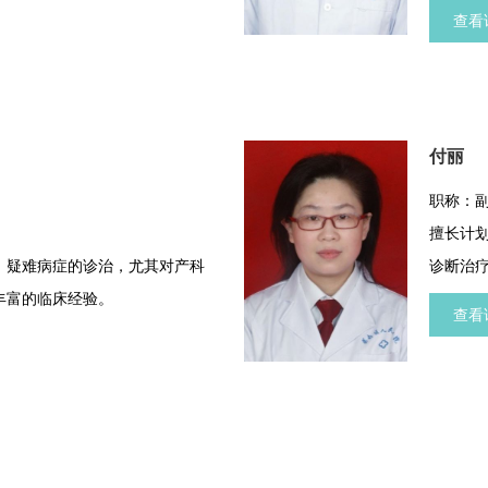
病、前置胎盘、羊水栓塞、产后
系统、
查看
流产、妊娠合并糖尿病、妊娠合
理妊娠过程和分娩处理有独到的
手术操作和各类腔镜技术。
付丽
职称：
擅长计
、疑难病症的诊治，尤其对产科
诊断治
丰富的临床经验。
具有丰
查看