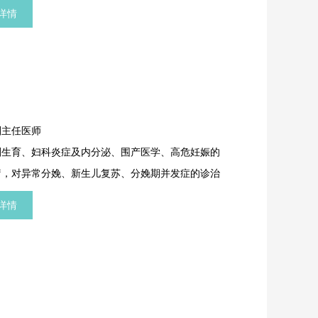
妇产科腹腔镜手术。
详情
副主任医师
划生育、妇科炎症及内分泌、围产医学、高危妊娠的
疗，对异常分娩、新生儿复苏、分娩期并发症的诊治
富的临床经验。
详情