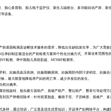
胎心多普勒、胎儿电子监护仪、新生儿辐射台、多功能自动产床、新生
室等设备。
产前基因检测及诊断技术服务的需求，降低出生缺陷发生率，为广大育龄
开展业务范围包
每位孕妇制定最适合的产前检查方案和个性化分娩方式。
期
NT检测、孕中期胎儿系统彩超、MTHRF检测
等
。
。
盘早剥、妊娠高血压疾病、妊娠期糖尿病、妊娠期肝内胆汁淤积症、妊娠
经验，最大限度地降低孕产妇的死亡率，减少并发症的发生。
自然分娩率。
先露径线旋转、胎头吸引器助产、肩难产助产、臀位助产、臀牵引等处理方
术及剖宫产肿瘤切除术：针对前置胎盘、瘢痕子宫、子宫畸形、肩难产、多
形式多样，通过培训，广泛普及优生优育知识；开设孕产妇网络平台，构建