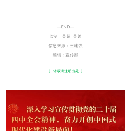
—END—
监制：
吴超
吴帅
信息来源：
王建强
编辑：宣传部
[
转载请注明出处
]