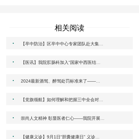
相关阅读
·
【卒中防治】区卒中中心专家团队赴大集…
·
【医讯】我院肛肠科加入“国家中西医结…
·
2024最新酒驾、醉驾处罚标准来了——…
·
【党旗领航】如何理解和把握三中全会对…
·
崇尚人文精神 彰显医者仁心——我院开展…
·
【健康义诊】9月1日“胆囊健康日” 义诊…