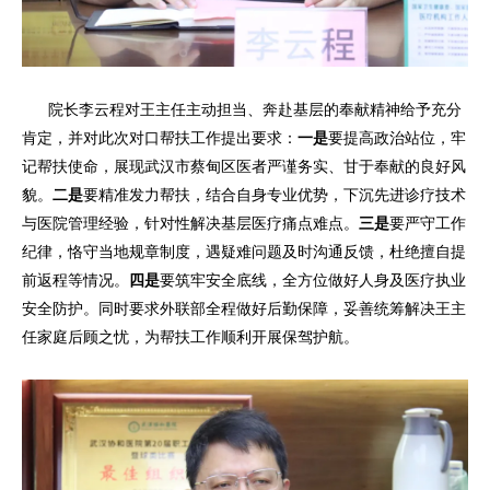
院长李云程对王主任主动担当、奔赴基层的奉献精神给予充分
肯定，并对此次对口帮扶工作提出要求：
一是
要提高政治站位，牢
记帮扶使命，展现武汉市蔡甸区医者严谨务实、甘于奉献的良好风
貌。
二是
要精准发力帮扶，结合自身专业优势，下沉先进诊疗技术
与医院管理经验，针对性解决基层医疗痛点难点。
三是
要严守工作
纪律，恪守当地规章制度，遇疑难问题及时沟通反馈，杜绝擅自提
前返程等情况。
四是
要筑牢安全底线，全方位做好人身及医疗执业
安全防护。同时要求外联部全程做好后勤保障，妥善统筹解决王主
任家庭后顾之忧，为帮扶工作顺利开展保驾护航。