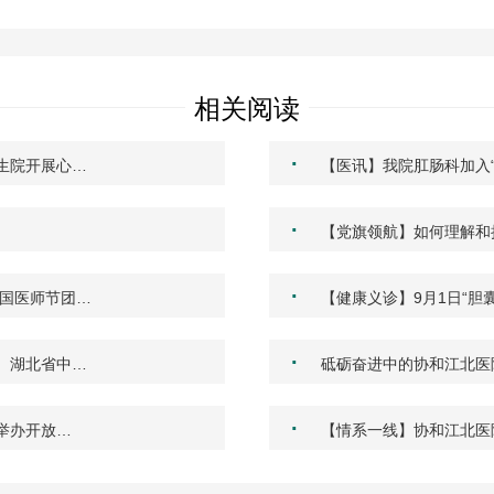
相关阅读
·
生院开展心…
【医讯】我院肛肠科加入
·
【党旗领航】如何理解和
·
中国医师节团…
【健康义诊】9月1日“胆
·
、湖北省中…
砥砺奋进中的协和江北医
·
举办开放…
【情系一线】协和江北医