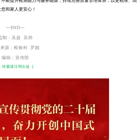
，不断提升检测能力与服务能级，持续完善质量管理体系，以更精准、高
让您和家人更安心！
—END—
监制：
吴超
吴帅
来源：检验科 罗靓
编辑：宣传部
转载请注明出处
]