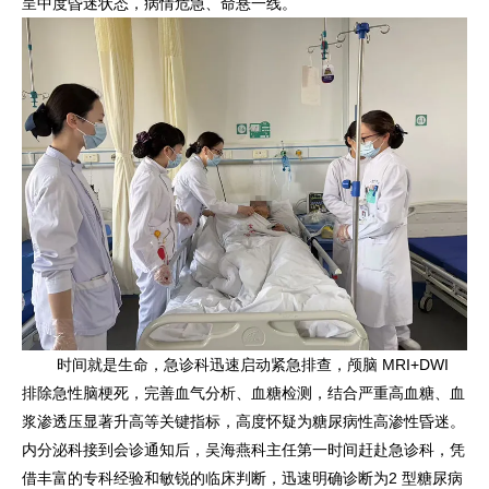
呈中度昏迷状态，病情危急、命悬一线。
时间就是生命，急诊科迅速启动紧急排查，颅脑 MRI+DWI
排除急性脑梗死，完善血气分析、血糖检测，结合严重高血糖、血
浆渗透压显著升高等关键指标，高度怀疑为糖尿病性高渗性昏迷。
内分泌科接到会诊通知后，吴海燕科主任第一时间赶赴急诊科，凭
借丰富的专科经验和敏锐的临床判断，迅速明确诊断为2 型糖尿病