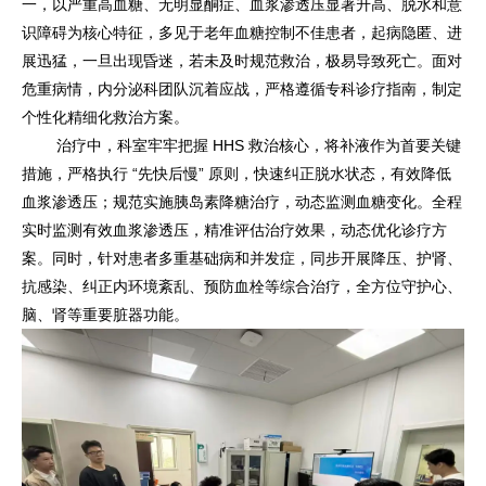
一，以严重高血糖、无明显酮症、血浆渗透压显著升高、脱水和意
识障碍为核心特征，多见于老年血糖控制不佳患者，起病隐匿、进
展迅猛，一旦出现昏迷，若未及时规范救治，极易导致死亡。面对
危重病情，内分泌科团队沉着应战，严格遵循专科诊疗指南，制定
个性化精细化救治方案。
治疗中，科室牢牢把握 HHS 救治核心，将补液作为首要关键
措施，严格执行 “先快后慢” 原则，快速纠正脱水状态，有效降低
血浆渗透压；规范实施胰岛素降糖治疗，动态监测血糖变化。全程
实时监测有效血浆渗透压，精准评估治疗效果，动态优化诊疗方
案。同时，针对患者多重基础病和并发症，同步开展降压、护肾、
抗感染、纠正内环境紊乱、预防血栓等综合治疗，全方位守护心、
脑、肾等重要脏器功能。