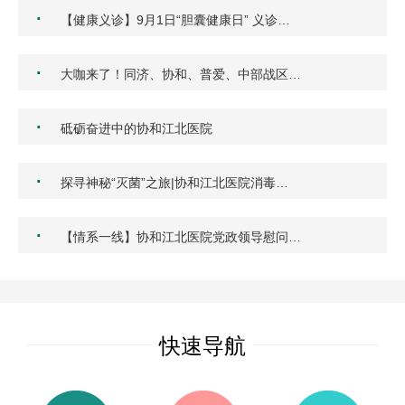
·
【健康义诊】9月1日“胆囊健康日” 义诊…
·
大咖来了！同济、协和、普爱、中部战区…
·
砥砺奋进中的协和江北医院
·
探寻神秘“灭菌”之旅|协和江北医院消毒…
·
【情系一线】协和江北医院党政领导慰问…
快速导航