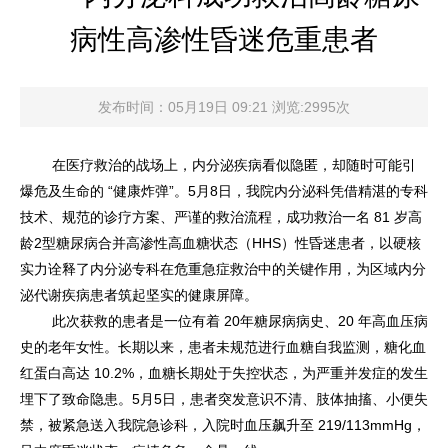
病性高渗性昏迷危重患者
发布时间：05月19日 09:21 浏览:2995次
在医疗救治的战场上，内分泌疾病看似隐匿，却随时可能引
爆危及生命的 “健康炸弹”。5月8日，我院内分泌科凭借精湛的专科
技术、规范的诊疗方案、严谨的救治流程，成功救治一名 81 岁高
龄2型糖尿病合并高渗性高血糖状态（HHS）性昏迷患者，以硬核
实力诠释了内分泌专科在危重急症救治中的关键作用，为区域内分
泌代谢疾病患者筑起坚实的健康屏障。
此次获救的患者是一位有着 20年糖尿病病史、20 年高血压病
史的老年女性。长期以来，患者未规范进行血糖自我监测，糖化血
红蛋白高达 10.2%，血糖长期处于失控状态，为严重并发症的发生
埋下了致命隐患。5月5日，患者突发意识不清、肢体抽搐、小便失
禁，被紧急送入我院急诊科，入院时血压飙升至 219/113mmHg，