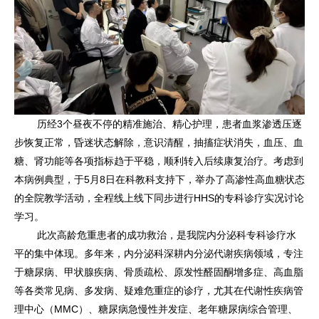
历经3个昼夜不停的精准施治、精心护理，患者血浆渗透压逐
步恢复正常，昏迷状态解除，意识清醒，抽搐症状消失，血压、血
糖、肾功能等各项指标趋于平稳，顺利转入后续康复治疗。考虑到
本病例典型，于5月8日在科教科支持下，举办了高渗性高血糖状态
的全院教学活动，全程线上线下同步进行HHS的专科诊疗实况讨论
学习。
此次高龄危重患者的成功救治，是我院内分泌科专科诊疗水
平的集中体现。多年来，内分泌科深耕内分泌代谢疾病领域，专注
于糖尿病、甲状腺疾病、骨质疏松、原发性醛固酮增多症、高血脂
等各类常见病、多发病、疑难危重症的诊疗，尤其在代谢性疾病管
理中心（MMC）、糖尿病急慢性并发症、老年糖尿病综合管理、