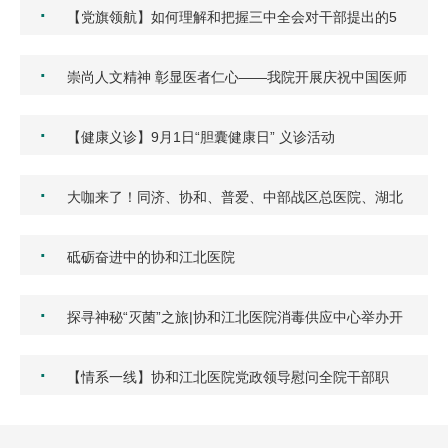
·
【党旗领航】如何理解和把握三中全会对干部提出的5
点要求…
·
崇尚人文精神 彰显医者仁心——我院开展庆祝中国医师
节团…
·
【健康义诊】9月1日“胆囊健康日” 义诊活动
·
大咖来了！同济、协和、普爱、中部战区总医院、湖北
省中…
·
砥砺奋进中的协和江北医院
·
探寻神秘“灭菌”之旅|协和江北医院消毒供应中心举办开
放…
·
【情系一线】协和江北医院党政领导慰问全院干部职
工！