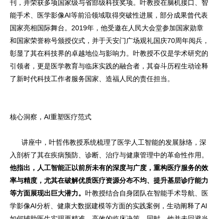
刊，并荣获多项国家级与省部级科技奖项。叶教授在脑机接口、智
能手术、医学影像AI等前沿领域取得突破性进展，部分成果曾代表
国家亮相国际舞台。2019年，他受邀在人民大会堂参加国家勋章
和国家荣誉称号颁授仪式，并于天安门广场观礼国庆70周年阅兵，
彰显了其在科技界的卓越地位与影响力。叶教授不仅是学术研究的
引领者，更是医学教育与临床实践的融合者，其奋斗历程生动诠释
了新时代科技工作者服务国家、造福人民的责任担当。
核心洞察，AI重塑医疗范式
讲座中，叶哲伟教授系统梳理了医学人工智能的发展脉络，深
入剖析了其在疾病预防、诊断、治疗与健康管理中的革命性作用。
他指出，人工智能正以前所未有的深度与广度，重构医疗服务的效
率与精度，尤其在破解优质医疗资源分布不均、提升基层诊疗能力
等方面展现出巨大潜力。
叶教授结合自身团队在智能手术导航、医
学影像AI分析、健康大数据建模等方面的实践案例，生动阐释了AI
如何辅助医生实现更精准、高效的临床决策。同时，他并未回避当