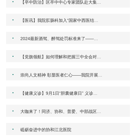
·
【卒中防治】区卒中中心专家团队赴大集…
·
【医讯】我院肛肠科加入“国家中西医结…
·
2024最新酒驾、醉驾处罚标准来了——…
·
【党旗领航】如何理解和把握三中全会对…
·
崇尚人文精神 彰显医者仁心——我院开展…
·
【健康义诊】9月1日“胆囊健康日” 义诊…
·
大咖来了！同济、协和、普爱、中部战区…
·
砥砺奋进中的协和江北医院