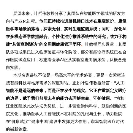
展望未来，叶哲伟教授分享了其团队在智能医学领域的研发方
向与产业化进程。
他们正持续推进脑机接口技术在重症监护、康复
医学等场景的落地，探索无创、实时生理监测系统；同时，深化AI
在多模态医学数据融合、个性化治疗推荐系统中的研究，致力于构
建“从筛查到随访”的全周期健康管理闭环
。
叶教授同步透露，其团
队多项成果已进入临床验证与转化阶段，部分智能诊疗系统已在合
作医院试点应用，标志着医学AI正从实验室走向病床旁，从概念走
向实践。
本期名家讲坛不仅是一场高水平的学术盛宴，更是一次紧密连
接智能科技与临床需求的深度对话。正如叶哲伟教授所言：
“人工
智能不是遥远的未来，而是正在发生的现实。它正在重新定义医疗
的边界，赋予我们前所未有的能力去理解生命、守护健康。”
协和
江北医院以此次讲坛为契机，进一步营造崇尚科学、鼓励创新的医
院文化，推动医学人工智能技术在我院的扎根与生长，助力医院
在“健康武汉”“健康中国”建设中发挥更大作用，谱写智能医疗时代
的崭新篇章。